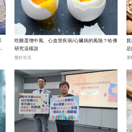
樣
吃雞蛋增中風、心血管疾病/心臟病的風險？哈佛
貧
保
研究這樣說
忌
愛好生活
運