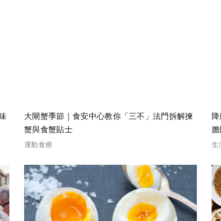
味
大閘蟹季節｜食安中心教你「三不」法門拆解揀
降
蟹與食蟹貼士
膽
血
運動食療
生