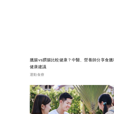
臘腸vs膶腸比較健康？中醫、營養師分享食臘
健康建議
運動食療