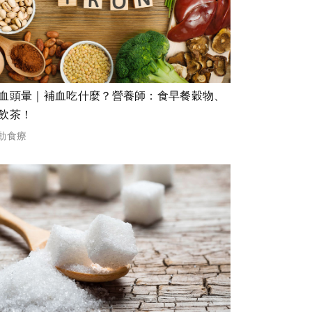
血頭暈｜補血吃什麼？營養師：食早餐穀物、
飲茶！
動食療