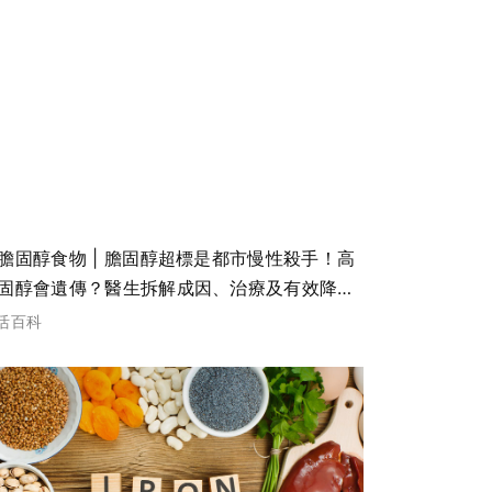
膽固醇食物 | 膽固醇超標是都市慢性殺手！高
固醇會遺傳？醫生拆解成因、治療及有效降低
脂的改善方法
活百科