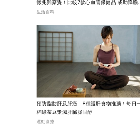
徵兆難察覺！比較7款心血管保健品 或助降膽
醇改善心臟健康
生活百科
預防脂肪肝及肝癌 | 8種護肝食物推薦！每日
杯綠茶豆漿減肝臟膽固醇
運動食療