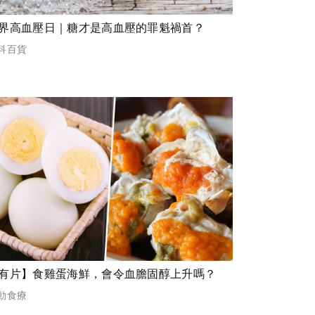
界高血壓日｜糖才是高血壓的罪魁禍首？
科百貨
有片】食雞蛋海鮮，會令血膽固醇上升嗎？
動食療