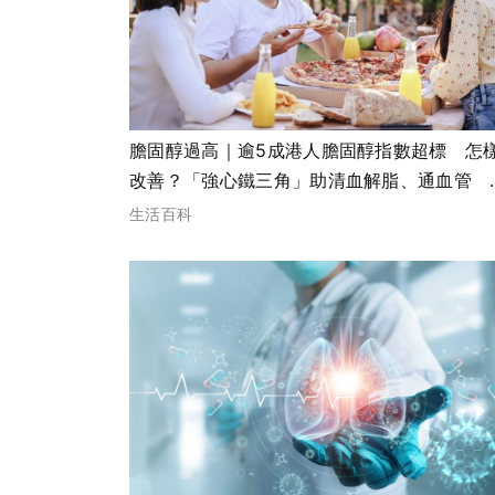
膽固醇過高｜逾5成港人膽固醇指數超標 怎
改善？「強心鐵三角」助清血解脂、通血管 
護心血管健康
生活百科