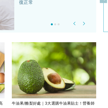
上
復正常
Previous
Next
高
牛油果/酪梨好處｜3大選購牛油果貼士！營養師