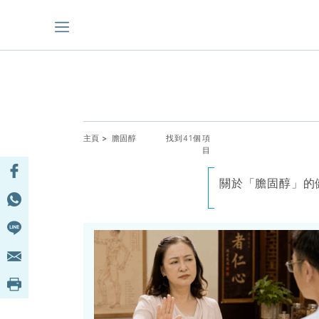
主頁
> 膽固醇
找到41個項
目
關於「膽固醇」的