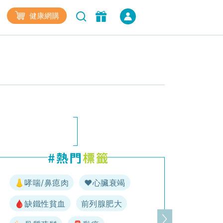
健康網購
👃哮喘/鼻瘜肉
♥️心臟衰竭
🩸缺鐵性貧血
前列腺肥大