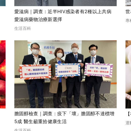
愛滋病｜調查：近半HIV感染者有2種以上共病
世
愛滋病藥物治療新選擇
專
生活百科
膽固醇檢查｜調查：疫下「壞」膽固醇不達標增
【
5成 醫生籲重拾健康生活
運
生活百科