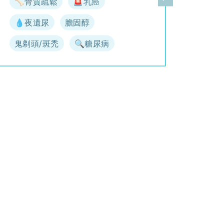
🦴骨質疏鬆
🚨乳癌
一頁
下一頁
💧夜遺尿
膽固醇
鬼剃頭/斑禿
🔍糖尿病