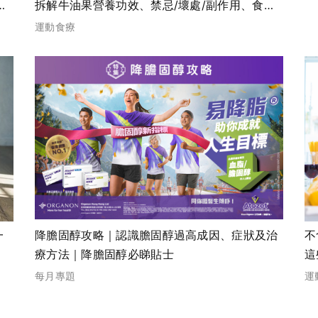
固
拆解牛油果營養功效、禁忌/壞處/副作用、食譜
推介及吃法
運動食療
一
降膽固醇攻略｜認識膽固醇過高成因、症狀及治
不
療方法｜降膽固醇必睇貼士
這
每月專題
運