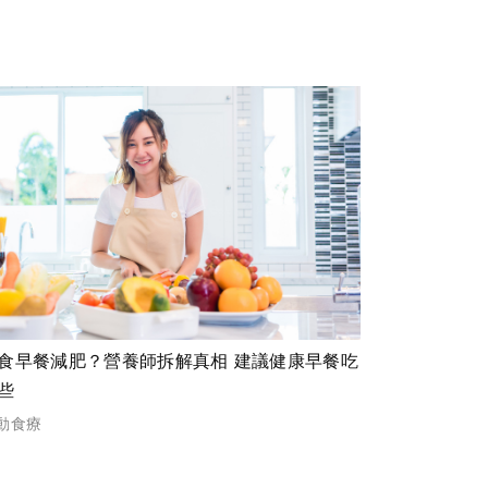
食早餐減肥？營養師拆解真相 建議健康早餐吃
些
動食療