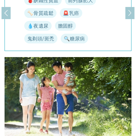
🩸缺鐵性貧血
前列腺肥大
🦴骨質疏鬆
🚨乳癌
上一頁
下
💧夜遺尿
膽固醇
鬼剃頭/斑禿
🔍糖尿病