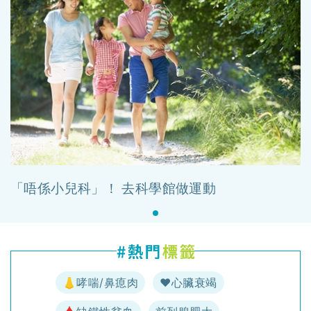
「唔係小兒科」！ 去科學館做運動
👃哮喘/鼻瘜肉
♥️心臟衰竭