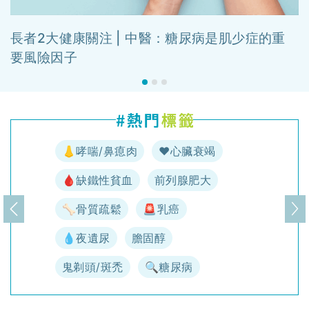
長者2大健康關注 | 中醫：糖尿病是肌少症的重
要風險因子
👃哮喘/鼻瘜肉
♥️心臟衰竭
🩸缺鐵性貧血
前列腺肥大
🦴骨質疏鬆
🚨乳癌
上一頁
下
💧夜遺尿
膽固醇
鬼剃頭/斑禿
🔍糖尿病