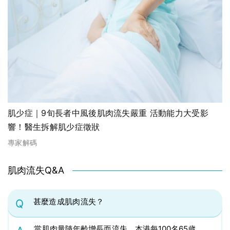
肌少症｜9旬長者中風後肌肉流失嚴重 活動能力大受影
響！醫生拆解肌少症徵狀
專家解碼
肌肉流失Q&A
甚麼造成肌肉流失？
Q
當肌肉量隨年齡增長而流失，本港每100名65歲