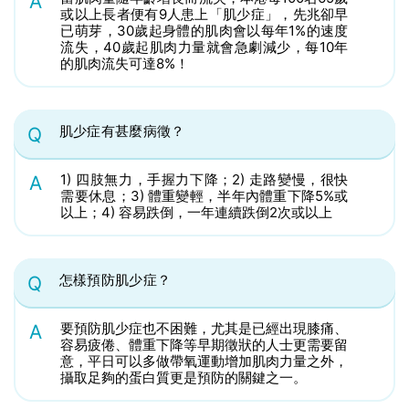
A
或以上長者便有9人患上「肌少症」，先兆卻早
已萌芽，30歲起身體的肌肉會以每年1%的速度
流失，40歲起肌肉力量就會急劇減少，每10年
的肌肉流失可達8%！
肌少症有甚麼病徵？
Q
1) 四肢無力，手握力下降；2) 走路變慢，很快
A
需要休息；3) 體重變輕，半年內體重下降5%或
以上；4) 容易跌倒，一年連續跌倒2次或以上
怎樣預防肌少症？
Q
要預防肌少症也不困難，尤其是已經出現膝痛、
A
容易疲倦、體重下降等早期徵狀的人士更需要留
意，平日可以多做帶氧運動增加肌肉力量之外，
攝取足夠的蛋白質更是預防的關鍵之一。