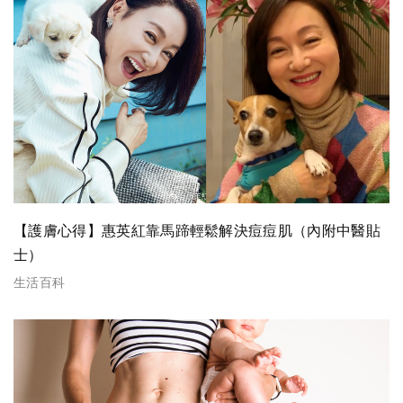
【護膚心得】惠英紅靠馬蹄輕鬆解決痘痘肌（內附中醫貼
士）
生活百科