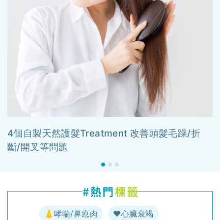
4個自製天然護髮Treatment 改善頭髮毛躁/折
斷/開叉等問題
👃哮喘/鼻瘜肉
♥️心臟衰竭