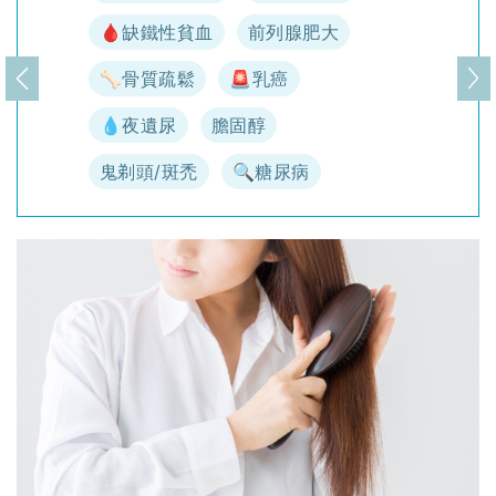
🩸缺鐵性貧血
前列腺肥大
🦴骨質疏鬆
🚨乳癌
上一頁
下
💧夜遺尿
膽固醇
鬼剃頭/斑禿
🔍糖尿病