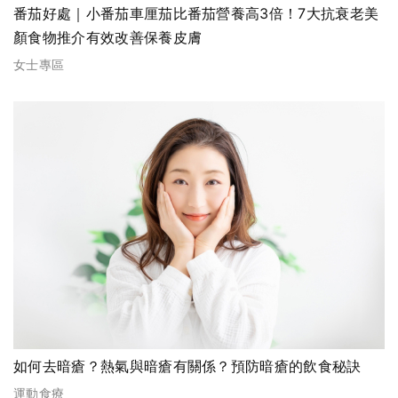
番茄好處｜小番茄車厘茄比番茄營養高3倍！7大抗衰老美
顏食物推介有效改善保養皮膚
女士專區
如何去暗瘡？熱氣與暗瘡有關係？預防暗瘡的飲食秘訣
運動食療