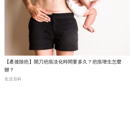
【產後除疤】開刀疤痕淡化時間要多久？疤痕增生怎麼
辦？
生活百科