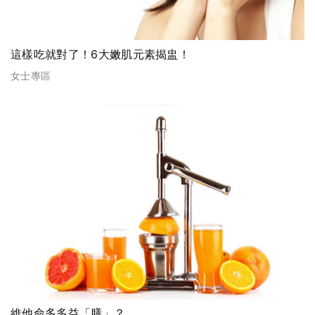
這樣吃就對了！6大嫩肌元素揭盅！
女士專區
維他命多多益「膳」？