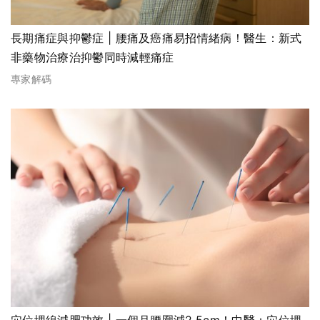
長期痛症與抑鬱症 | 腰痛及癌痛易招情緒病！醫生：新式
非藥物治療治抑鬱同時減輕痛症
專家解碼
穴位埋線減肥功效 | 一個月腰圍減2.5cm！中醫：穴位埋