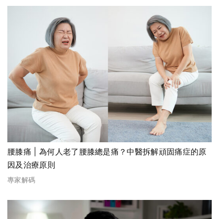
腰膝痛 | 為何人老了腰膝總是痛？中醫拆解頑固痛症的原
因及治療原則
專家解碼