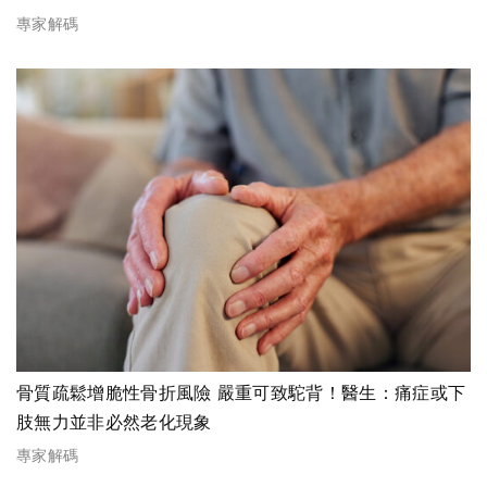
專家解碼
骨質疏鬆增脆性骨折風險 嚴重可致駝背！醫生：痛症或下
肢無力並非必然老化現象
專家解碼