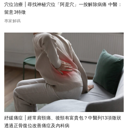
穴位治療 | 尋找神秘穴位「阿是穴」一按解除病痛 中醫：
留意3特徵
專家解碼
紓緩痛症 | 經常肩頸痛、後頸有富貴包？中醫列13項徵狀
透過正骨復位改善痛症及內科病