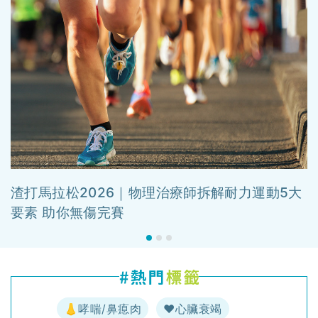
渣打馬拉松2026｜物理治療師拆解耐力運動5大
要素 助你無傷完賽
👃哮喘/鼻瘜肉
♥️心臟衰竭