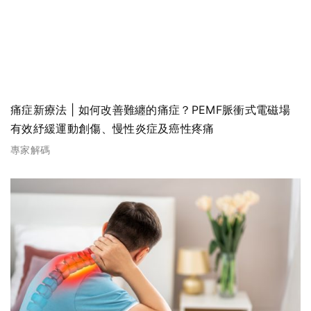
痛症新療法 | 如何改善難纏的痛症？PEMF脈衝式電磁場
有效紓緩運動創傷、慢性炎症及癌性疼痛
專家解碼