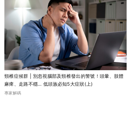
頸椎症候群 | 別忽視腦部及頸椎發出的警號！頭暈、肢體
麻痺、走路不穩… 低頭族必知5大症狀(上)
專家解碼