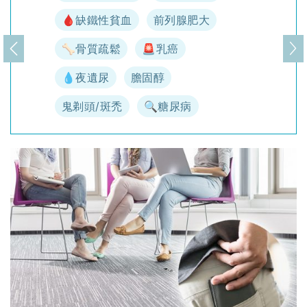
🩸缺鐵性貧血
前列腺肥大
🦴骨質疏鬆
🚨乳癌
上一頁
下
💧夜遺尿
膽固醇
鬼剃頭/斑禿
🔍糖尿病