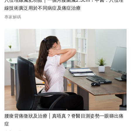
線技術廣泛用於不同病症及痛症治療
專家解碼
腰痠背痛徵狀及治療 | 真唔真？脊醫目測姿勢一眼睇出痛
症