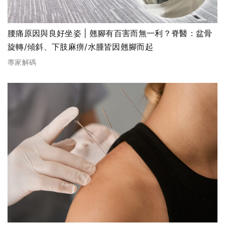
腰痛原因與良好坐姿 | 翹腳有百害而無一利？脊醫：盆骨
旋轉/傾斜、下肢麻痹/水腫皆因翹腳而起
專家解碼