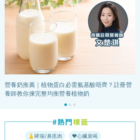
營養奶推薦｜植物蛋白必需氨基酸唔齊？註冊營
養師教你揀完整均衡營養植物奶
👃哮喘/鼻瘜肉
♥️心臟衰竭