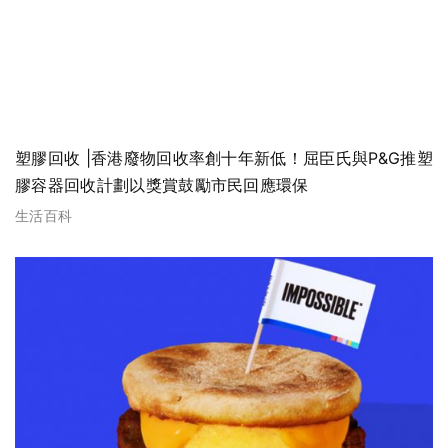
塑膠回收 |香港廢物回收率創十年新低！屈臣氏與P&G推塑
膠容器回收計劃以獎賞鼓勵市民回應環保
生活百科