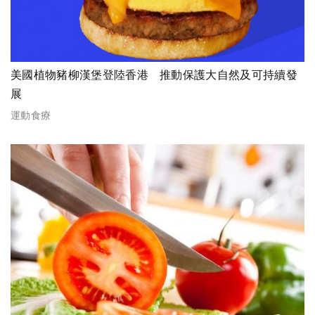
美國植物豬柳漢堡登陸香港 推動保護⼤自然及可持續發
展
運動食療