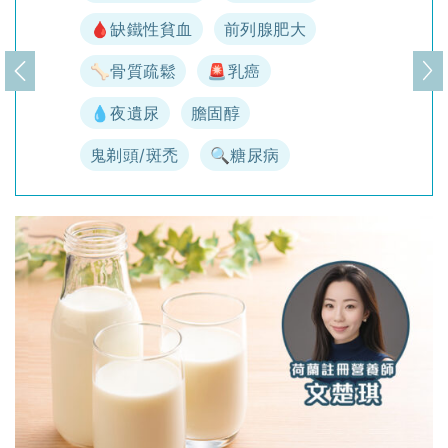
🩸缺鐵性貧血
前列腺肥大
🦴骨質疏鬆
🚨乳癌
上一頁
下
💧夜遺尿
膽固醇
鬼剃頭/斑禿
🔍糖尿病