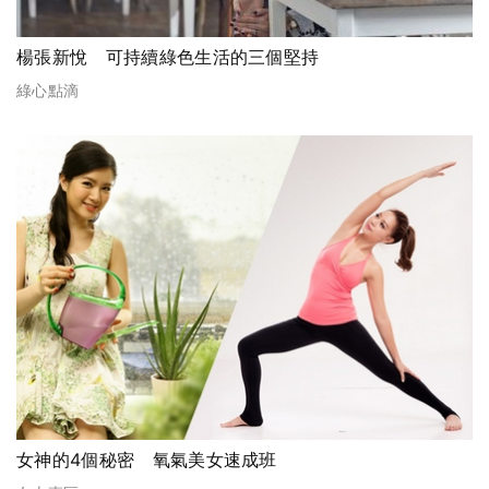
楊張新悅 可持續綠色生活的三個堅持
綠心點滴
女神的4個秘密 氧氣美女速成班