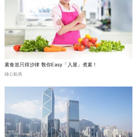
素食豈只得沙律 敎你Easy「入屋」煮素！
綠心點滴