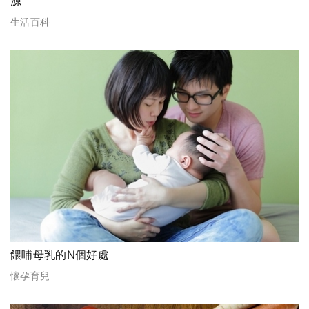
源
生活百科
餵哺母乳的N個好處
懷孕育兒