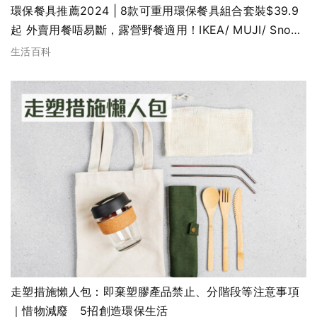
環保餐具推薦2024 | 8款可重用環保餐具組合套裝$39.9
起 外賣用餐唔易斷，露營野餐適用！IKEA/ MUJI/ Snow
Peak/ DECATHLON/ CHUMS/ Sanrio(不斷更新)
生活百科
走塑措施懶人包：即棄塑膠產品禁止、分階段等注意事項
｜惜物減廢 5招創造環保生活