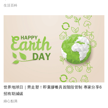
生活百科
世界地球日｜齊走塑！即棄膠餐具首階段管制 專家分享6
招有助減碳
綠心點滴