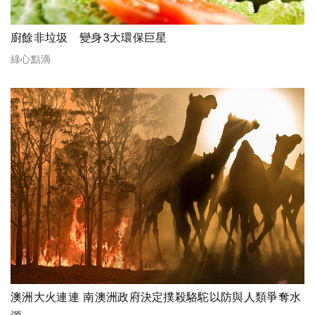
廚餘非垃圾 變身3大環保巨星
綠心點滴
澳洲大火連連 南澳洲政府決定撲殺駱駝以防與人類爭奪水