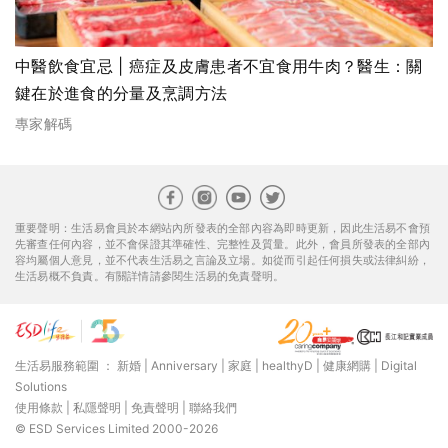
中醫飲食宜忌 | 癌症及皮膚患者不宜食用牛肉？醫生：關
鍵在於進食的分量及烹調方法
專家解碼
重要聲明：生活易會員於本網站內所發表的全部內容為即時更新，因此生活易不會預
先審查任何內容，並不會保證其準確性、完整性及質量。此外，會員所發表的全部內
容均屬個人意見，並不代表生活易之言論及立場。如從而引起任何損失或法律糾紛，
生活易概不負責。有關詳情請參閱生活易的免責聲明。
生活易服務範圍 ：
新婚
|
Anniversary
|
家庭
|
healthyD
|
健康網購
|
Digital
Solutions
使用條款
|
私隱聲明
|
免責聲明
|
聯絡我們
© ESD Services Limited 2000-2026