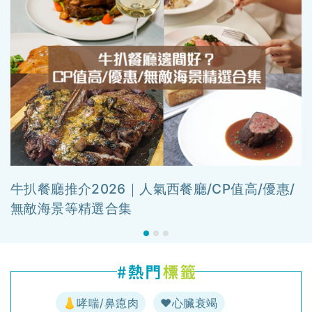
牛扒餐廳推介2026｜人氣西餐廳/CP值高/優惠/
無敵海景等精選合集
👃哮喘/鼻瘜肉
♥️心臟衰竭