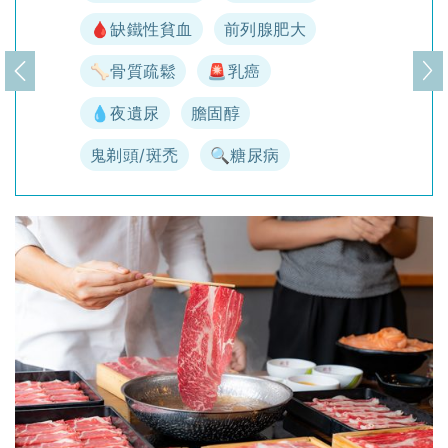
🩸缺鐵性貧血
前列腺肥大
🦴骨質疏鬆
🚨乳癌
上一頁
下
💧夜遺尿
膽固醇
鬼剃頭/斑禿
🔍糖尿病