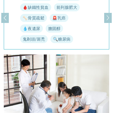
🩸缺鐵性貧血
前列腺肥大
🦴骨質疏鬆
🚨乳癌
上一頁
下
💧夜遺尿
膽固醇
鬼剃頭/斑禿
🔍糖尿病