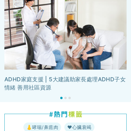
ADHD家庭支援 | 5大建議助家長處理ADHD子女
情緒 善用社區資源
👃哮喘/鼻瘜肉
♥️心臟衰竭