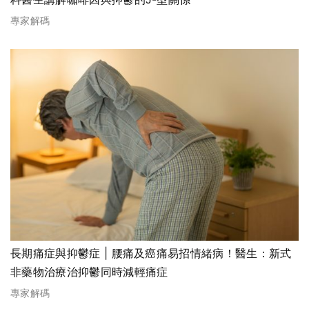
專家解碼
長期痛症與抑鬱症 | 腰痛及癌痛易招情緒病！醫生：新式
非藥物治療治抑鬱同時減輕痛症
專家解碼