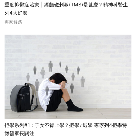
重度抑鬱症治療 | 經顱磁刺激(TMS)是甚麼？精神科醫生
列4大好處
專家解碼
拒學系列#1：子女不肯上學？拒學≠逃學 專家列4拒學特
徵籲家長關注