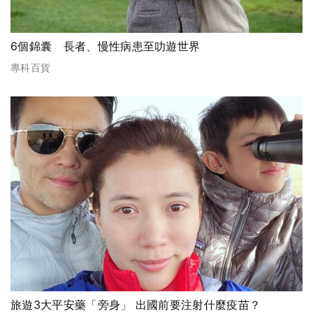
6個錦囊 長者、慢性病患至叻遊世界
專科百貨
旅遊3大平安藥「旁身」 出國前要注射什麼疫苗？