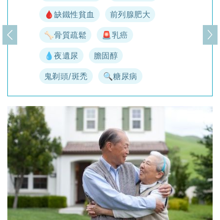
🩸缺鐵性貧血
前列腺肥大
🦴骨質疏鬆
🚨乳癌
上一頁
下
💧夜遺尿
膽固醇
鬼剃頭/斑禿
🔍糖尿病