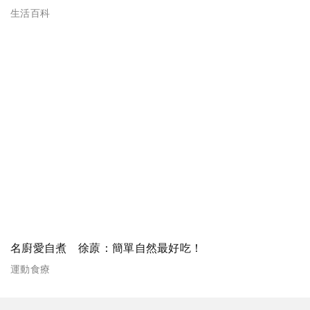
生活百科
名廚愛自煮 徐蒝：簡單自然最好吃！
運動食療