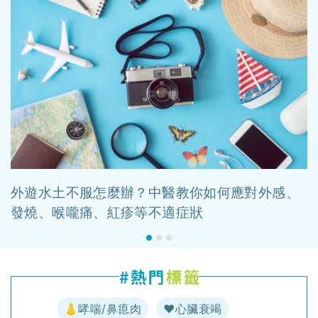
外遊水土不服怎麼辦？中醫教你如何應對外感、
發燒、喉嚨痛、紅疹等不適症狀
👃哮喘/鼻瘜肉
♥️心臟衰竭