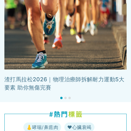
渣打馬拉松2026｜物理治療師拆解耐力運動5大
要素 助你無傷完賽
👃哮喘/鼻瘜肉
♥️心臟衰竭