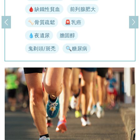
🩸缺鐵性貧血
前列腺肥大
🦴骨質疏鬆
🚨乳癌
上一頁
下
💧夜遺尿
膽固醇
鬼剃頭/斑禿
🔍糖尿病