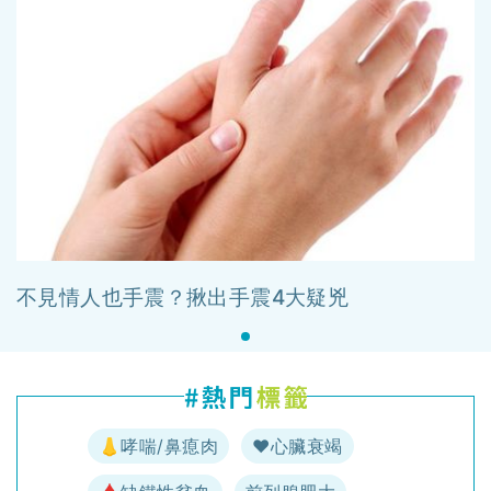
不見情人也手震？揪出手震4大疑兇
👃哮喘/鼻瘜肉
♥️心臟衰竭