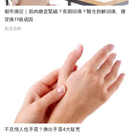
都市痛症｜肌肉總是緊繃？長期頭痛？醫生拆解頭痛、腰
背痛11個成因
生活百科
不見情人也手震？揪出手震4大疑兇