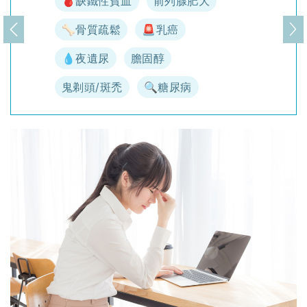
🩸缺鐵性貧血
前列腺肥大
🦴骨質疏鬆
🚨乳癌
上一頁
下
💧夜遺尿
膽固醇
鬼剃頭/斑禿
🔍糖尿病