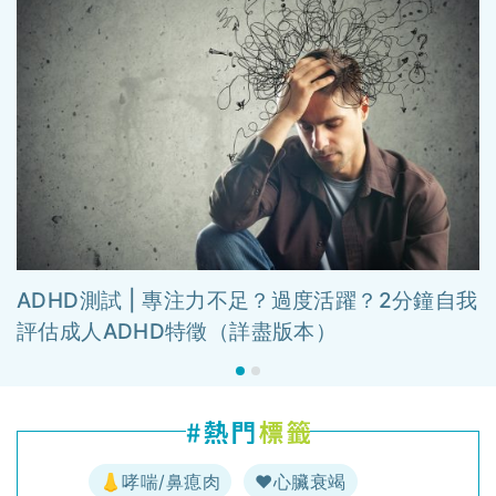
ADHD測試 | 專注力不足？過度活躍？2分鐘自我
評估成人ADHD特徵（詳盡版本）
👃哮喘/鼻瘜肉
♥️心臟衰竭