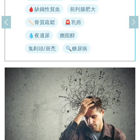
🩸缺鐵性貧血
前列腺肥大
🦴骨質疏鬆
🚨乳癌
上一頁
下
💧夜遺尿
膽固醇
鬼剃頭/斑禿
🔍糖尿病