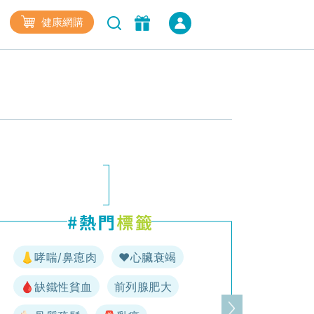
健康網購
👃哮喘/鼻瘜肉
♥️心臟衰竭
🩸缺鐵性貧血
前列腺肥大