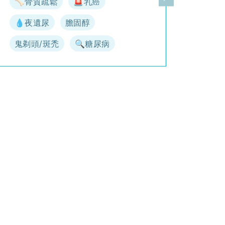
🦴骨質疏鬆
🚨乳癌
一頁
下一頁
💧夜遺尿
膽固醇
鬼剃頭/斑禿
🔍糖尿病