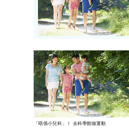
「唔係小兒科」！ 去科學館做運動