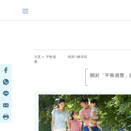
主頁
> 平衡感
找到1個項目
覺
關於「平衡感覺」