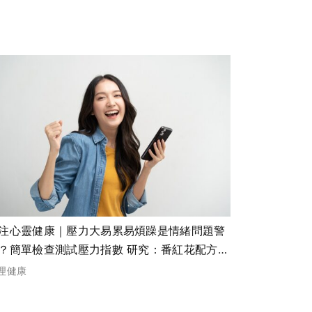
注心靈健康｜壓力大易累易煩躁是情緒問題警
？簡單檢查測試壓力指數 研究：番紅花配方重
神經元降壓力緊張
理健康