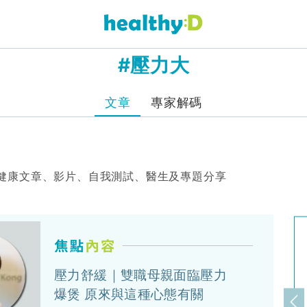
#壓力大
文章
專家解碼
健康文章、影片、自我測試、醫生及專題分享
壓力舒緩｜雙職母親面臨壓力
爆煲 原來與這種心態有關