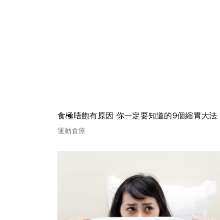
食極唔飽有原因 你一定要知道的9個縮胃大法
運動食療