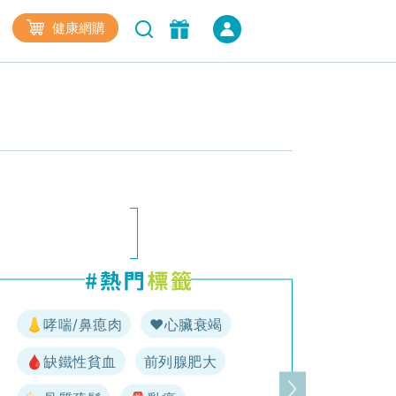
健康網購
👃哮喘/鼻瘜肉
♥️心臟衰竭
🩸缺鐵性貧血
前列腺肥大