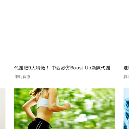
代謝肥9大特徵！ 中西妙方Boost Up新陳代謝
進
運動食療
職