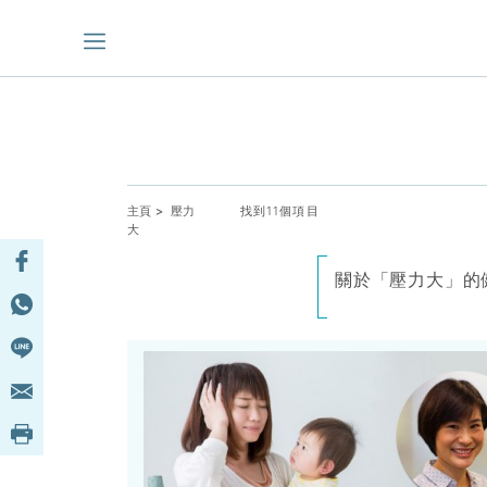
主頁
> 壓力
找到11個項目
大
關於「壓力大」的