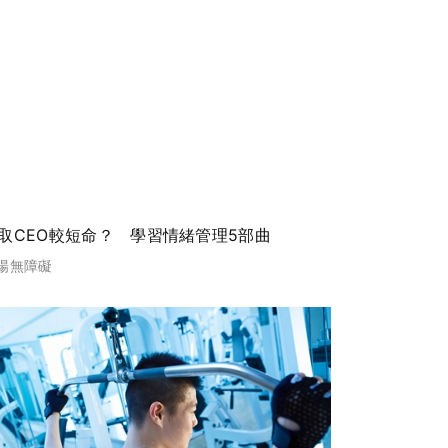
取CEO較短命？ 學習情緒管理5部曲
場無障礙