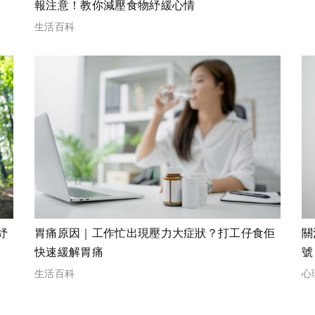
報注意！教你減壓食物紓緩心情
生活百科
紓
胃痛原因｜工作忙出現壓力大症狀？打工仔食佢
關
快速緩解胃痛
號
塑
生活百科
心