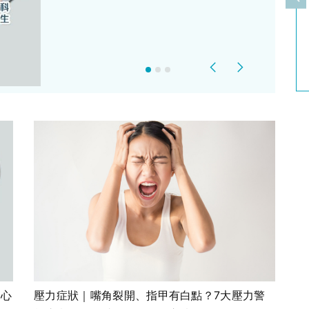
上
Previous
Next
種心
壓力症狀｜嘴角裂開、指甲有白點？7大壓力警