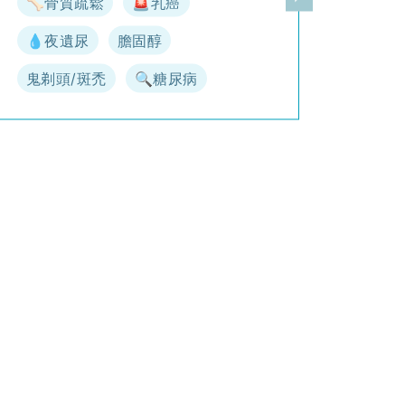
🦴骨質疏鬆
🚨乳癌
一頁
下一頁
💧夜遺尿
膽固醇
鬼剃頭/斑禿
🔍糖尿病