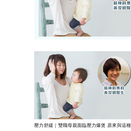
壓力舒緩｜雙職母親面臨壓力爆煲 原來與這