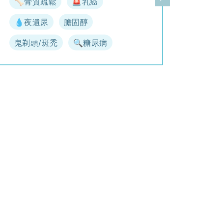
🦴骨質疏鬆
🚨乳癌
一頁
下一頁
💧夜遺尿
膽固醇
鬼剃頭/斑禿
🔍糖尿病