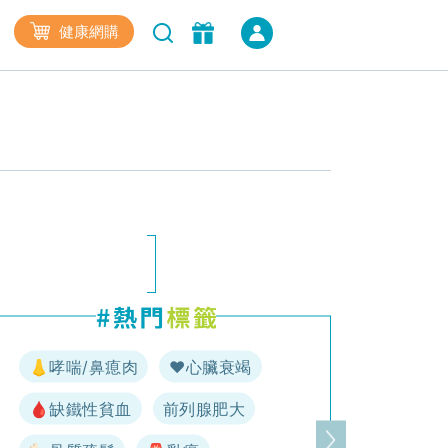
健康網購
👃哮喘/鼻瘜肉
♥️心臟衰竭
🩸缺鐵性貧血
前列腺肥大