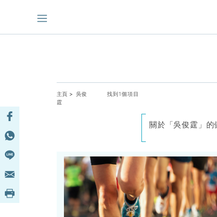
主頁
> 吳俊
找到1個項目
霆
關於「吳俊霆」的