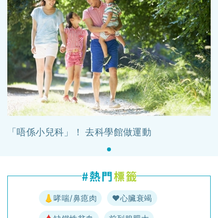
「唔係小兒科」！ 去科學館做運動
👃哮喘/鼻瘜肉
♥️心臟衰竭