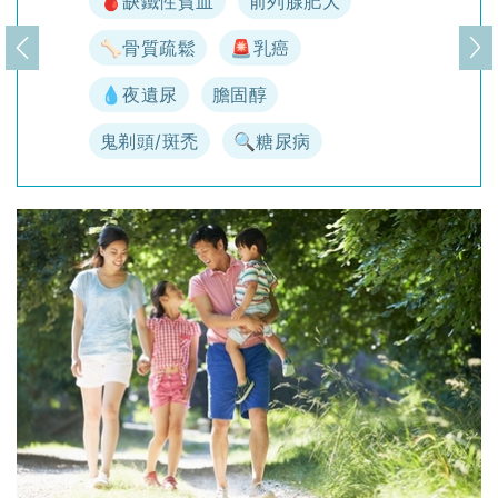
🩸缺鐵性貧血
前列腺肥大
🦴骨質疏鬆
🚨乳癌
上一頁
下
💧夜遺尿
膽固醇
鬼剃頭/斑禿
🔍糖尿病