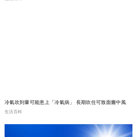
冷氣吹到暈可能患上「冷氣病」 長期吹住可致面癱中風
生活百科