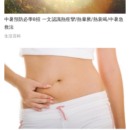
中暑預防必學8招 一文認識熱痙攣/熱暈厥/熱衰竭/中暑急
救法
生活百科