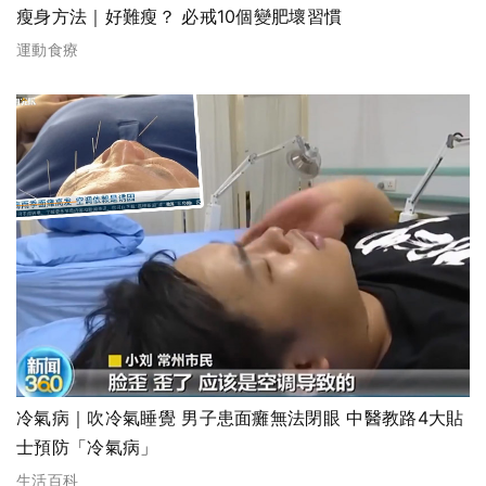
瘦身方法｜好難瘦？ 必戒10個變肥壞習慣
運動食療
冷氣病｜吹冷氣睡覺 男子患面癱無法閉眼 中醫教路4大貼
士預防「冷氣病」
生活百科