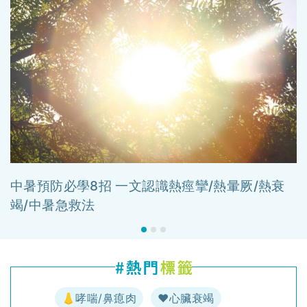
中暑預防必學8招 一文認識熱痙攣/熱暈厥/熱衰
竭/中暑急救法
👃哮喘/鼻瘜肉
♥️心臟衰竭