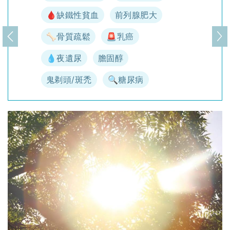
🩸缺鐵性貧血
前列腺肥大
🦴骨質疏鬆
🚨乳癌
上一頁
下
💧夜遺尿
膽固醇
鬼剃頭/斑禿
🔍糖尿病