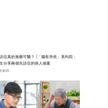
語症真的無藥可醫？ |「腦有所依」系列四：
生分享兩個失語症的病人個案
家解碼