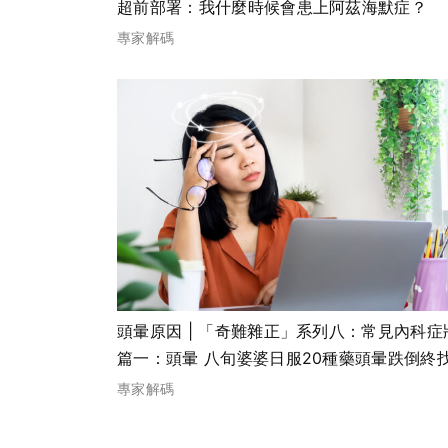
超前部署：我什麼時候會患上阿茲海默症？
專家解碼
頭暈原因 | 「奇難雜正」系列八：常見內科症
篇一：頭暈 八旬婆婆日服20種藥頭暈跌倒終
出病因
專家解碼