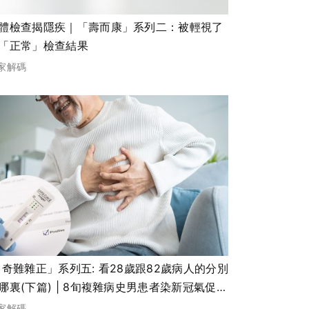
體檢查揭隱疾｜「壽而康」系列二：被輕視了
「正常」檢查結果
家解碼
 奇難雜正」系列五: 看28歲跟82歲病人的分別
哪裏(下篇) | 8旬複雜病史男患者染新冠氣促入
 連串身體毛病迎刃而解
家解碼