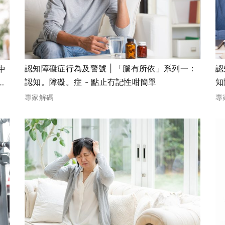
認知障礙症行為及警號 | 「腦有所依」系列一：
認
中
認知。障礙。症 - 點止冇記性咁簡單
知
四
專家解碼
專