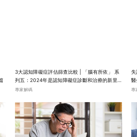
3大認知障礙症評估篩查比較 | 「腦有所依」 系
失
篇
列五：2024年是認知障礙症診斷和治療的新里
醫
程-上篇
專家解碼
專