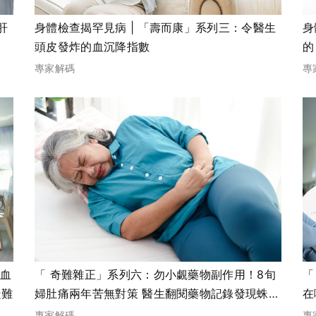
肝
身體檢查揭罕見病 | 「壽而康」系列三：令醫生
身
頭皮發炸的血沉降指數
的
專家解碼
專
的血
「 奇難雜正」系列六：勿小覷藥物副作用！8旬
「
疑難
婦肚痛兩年苦無對策 醫生翻閱藥物記錄發現蛛絲
在
馬跡肚痛不治而癒
院
專家解碼
專