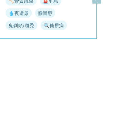
🦴骨質疏鬆
🚨乳癌
一頁
下一頁
💧夜遺尿
膽固醇
鬼剃頭/斑禿
🔍糖尿病