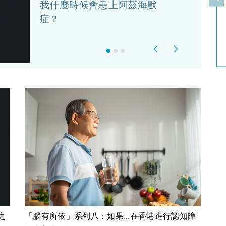
上
我什麼時候會患上阿茲海默
症？
Previous
Next
之
「腦有所依」系列八：如果...在香港進行認知障