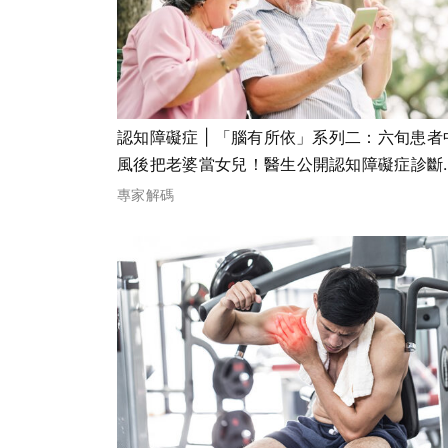
認知障礙症 | 「腦有所依」系列二：六旬患者
風後把老婆當女兒！醫生公開認知障礙症診斷
部曲、背後成因及症狀
專家解碼