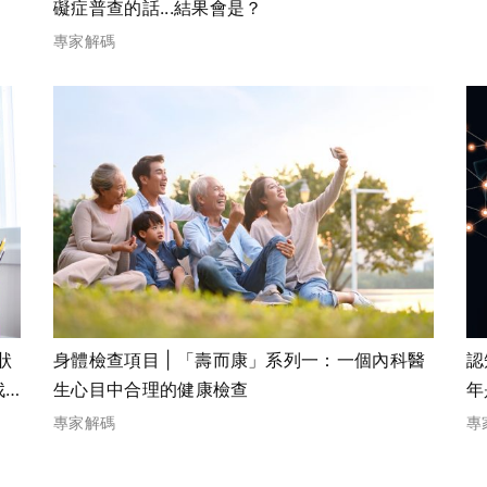
礙症普查的話...結果會是？
專家解碼
狀
身體檢查項目 | 「壽而康」系列一：一個內科醫
認
找
生心目中合理的健康檢查
年
專家解碼
專