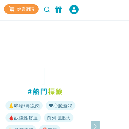
健康網購
👃哮喘/鼻瘜肉
♥️心臟衰竭
🩸缺鐵性貧血
前列腺肥大