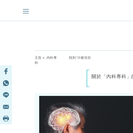
主頁
> 內科專
找到18個項目
科
關於「內科專科」