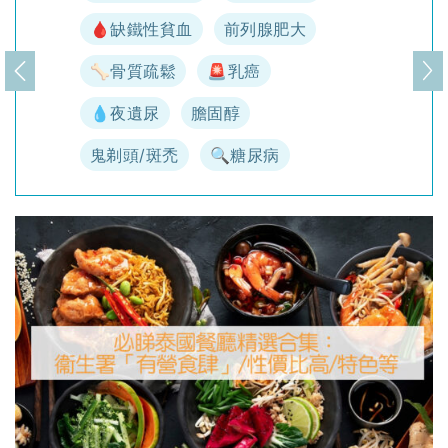
🩸缺鐵性貧血
前列腺肥大
🦴骨質疏鬆
🚨乳癌
上一頁
下
💧夜遺尿
膽固醇
鬼剃頭/斑禿
🔍糖尿病