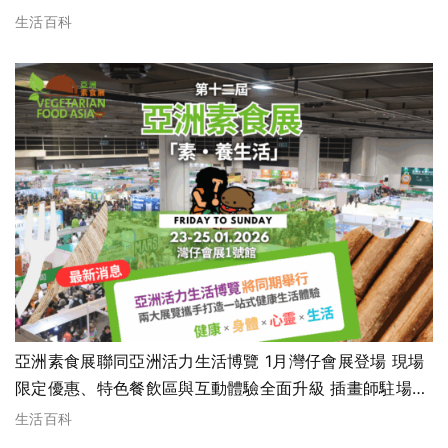
生活百科
亞洲素食展聯同亞洲活力生活博覽 1月灣仔會展登場 現場
限定優惠、特色餐飲區與互動體驗全面升級 插畫師駐場帶
來療癒藝術能量
生活百科