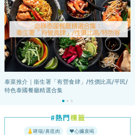
泰菜推介｜衞生署「有營食肆」/性價比高/平民/
特色泰國餐廳精選合集
👃哮喘/鼻瘜肉
♥️心臟衰竭