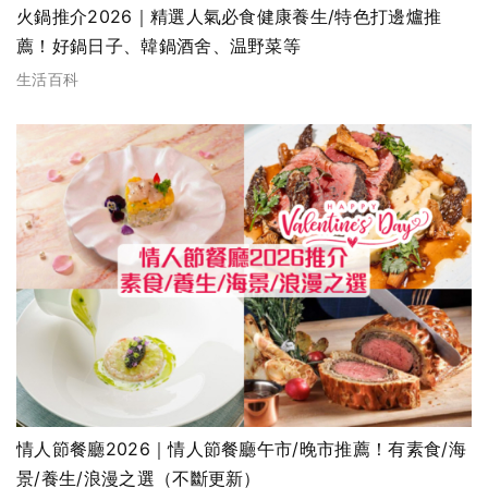
火鍋推介2026｜精選人氣必食健康養生/特色打邊爐推
薦！好鍋日子、韓鍋酒舍、温野菜等
生活百科
情人節餐廳2026｜情人節餐廳午市/晚市推薦！有素食/海
景/養生/浪漫之選（不斷更新）