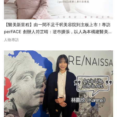
【醫美新里程】由一間不足千呎美容院到主板上市！專訪
perFACE 創辦人符芷晴：逆巿擴張，以人為本構建醫美版
圖
人物專訪