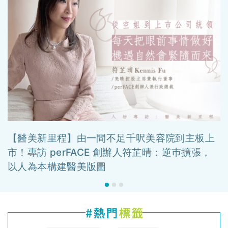
【醫美新里程】由一間不足千呎美容院到主板上
市！專訪 perFACE 創辦人符芷晴：逆巿擴張，
以人為本構建醫美版圖