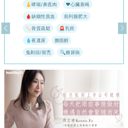
👃哮喘/鼻瘜肉
♥️心臟衰竭
🩸缺鐵性貧血
前列腺肥大
🦴骨質疏鬆
🚨乳癌
上一頁
下
💧夜遺尿
膽固醇
鬼剃頭/斑禿
🔍糖尿病