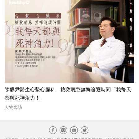
陳麒尹醫生心繫心臟科 搶救病患無悔追逐時間「我每天
都與死神角力！」
人物專訪