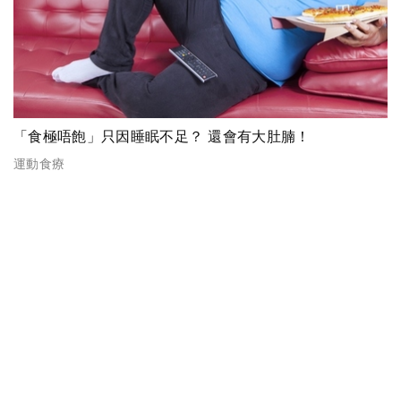
「食極唔飽」只因睡眠不足？ 還會有大肚腩！
運動食療