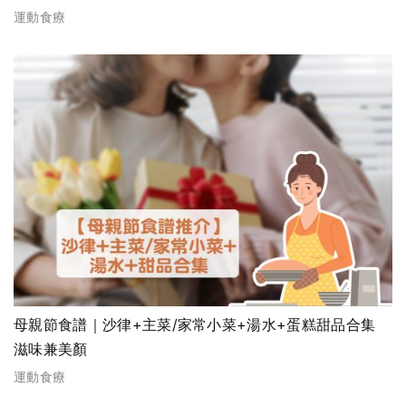
運動食療
母親節食譜｜沙律+主菜/家常小菜+湯水+蛋糕甜品合集
滋味兼美顏
運動食療