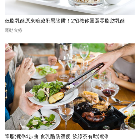
低脂乳酪原來暗藏邪惡陷阱！2招教你嚴選零脂肪乳酪
運動食療
降脂消滯4步曲 食乳酪防宿便 飲綠茶有助消滯