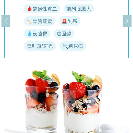
🩸缺鐵性貧血
前列腺肥大
🦴骨質疏鬆
🚨乳癌
上一頁
下
💧夜遺尿
膽固醇
鬼剃頭/斑禿
🔍糖尿病