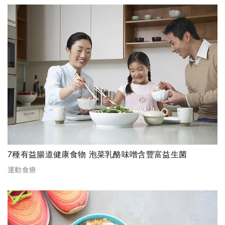
7種有益腸道健康食物 泡菜乳酪味噌含豐富益生菌
運動食療