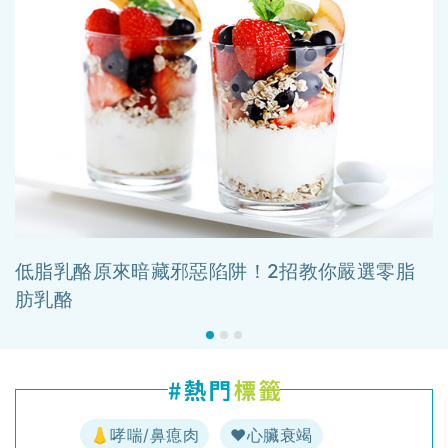
低脂乳酪原來暗藏邪惡陷阱！2招教你嚴選零脂
肪乳酪
👃哮喘/鼻瘜肉
♥️心臟衰竭