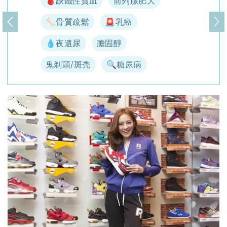
🩸缺鐵性貧血
前列腺肥大
🦴骨質疏鬆
🚨乳癌
上一頁
下
💧夜遺尿
膽固醇
鬼剃頭/斑禿
🔍糖尿病