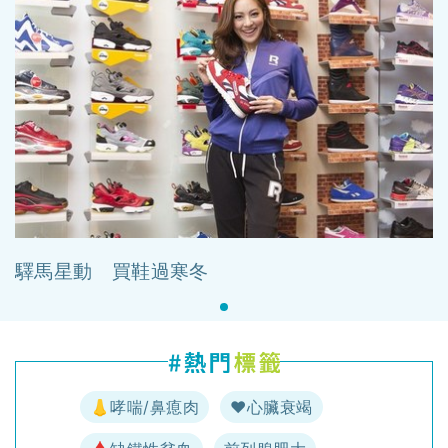
驛馬星動 買鞋過寒冬
👃哮喘/鼻瘜肉
♥️心臟衰竭