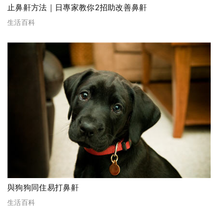
止鼻鼾方法｜日專家教你2招助改善鼻鼾
生活百科
與狗狗同住易打鼻鼾
生活百科