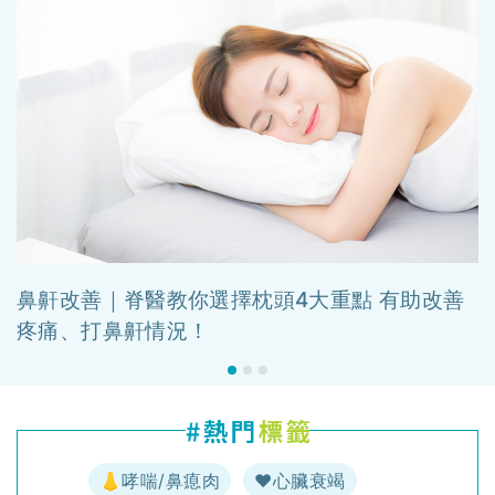
鼻鼾改善｜脊醫教你選擇枕頭4大重點 有助改善
疼痛、打鼻鼾情況！
👃哮喘/鼻瘜肉
♥️心臟衰竭