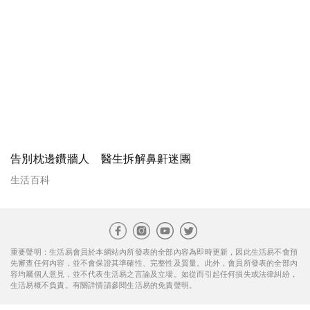
告別枕邊鑽牆人 醫生拆解鼻鼾迷團
生活百科
重要聲明：生活易會員於本網站內所發表的全部內容為即時更新，因此生活易不會預
先審查任何內容，並不會保證其準確性、完整性及質量。此外，會員所發表的全部內
容均屬個人意見，並不代表生活易之言論及立場。如從而引起任何損失或法律糾紛，
生活易概不負責。有關詳情請參閱生活易的免責聲明。