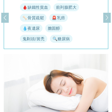
🩸缺鐵性貧血
前列腺肥大
🦴骨質疏鬆
🚨乳癌
上一頁
下
💧夜遺尿
膽固醇
鬼剃頭/斑禿
🔍糖尿病