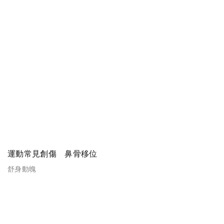
運動常見創傷 鼻骨移位
舒身動魄