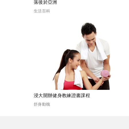
落後於亞洲
生活百科
浸大開辦健身教練證書課程
舒身動魄