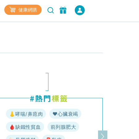
健康網購
👃哮喘/鼻瘜肉
♥️心臟衰竭
🩸缺鐵性貧血
前列腺肥大