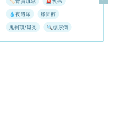
🦴骨質疏鬆
🚨乳癌
一頁
下一頁
💧夜遺尿
膽固醇
鬼剃頭/斑禿
🔍糖尿病