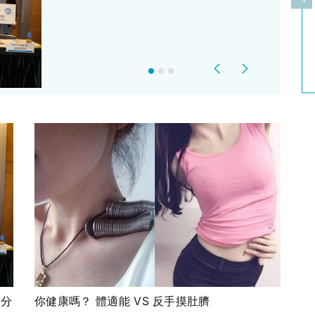
上
Previous
Next
評分
你健康嗎？ 體適能 VS 反手摸肚臍