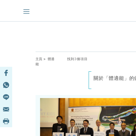
主頁
> 體適
找到3個項目
能
關於「體適能」的