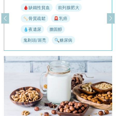
🩸缺鐵性貧血
前列腺肥大
🦴骨質疏鬆
🚨乳癌
上一頁
下
💧夜遺尿
膽固醇
鬼剃頭/斑禿
🔍糖尿病