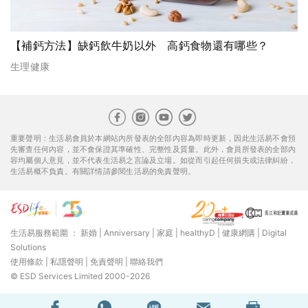
【補鈣方法】缺鈣飲牛奶以外 高鈣食物還有哪些？
生理健康
重要聲明：生活易會員於本網站內所發表的全部內容為即時更新，因此生活易不會預
先審查任何內容，並不會保證其準確性、完整性及質量。此外，會員所發表的全部內
容均屬個人意見，並不代表生活易之言論及立場。如從而引起任何損失或法律糾紛，
生活易概不負責。有關詳情請參閱生活易的免責聲明。
生活易服務範圍 ：
新婚
|
Anniversary
|
家庭
|
healthyD
|
健康網購
|
Digital
Solutions
使用條款
|
私隱聲明
|
免責聲明
|
聯絡我們
© ESD Services Limited 2000-2026