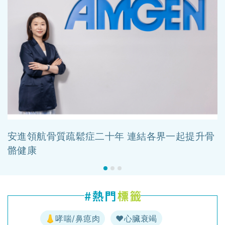
安進領航骨質疏鬆症二十年 連結各界一起提升骨
骼健康
👃哮喘/鼻瘜肉
♥️心臟衰竭