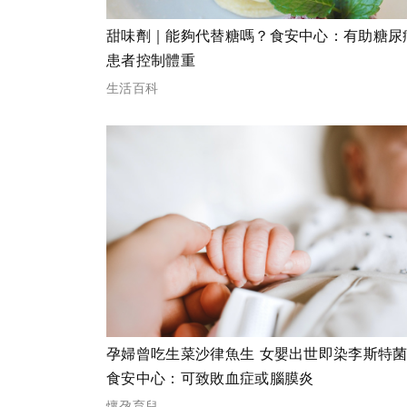
甜味劑｜能夠代替糖嗎？食安中心：有助糖尿
患者控制體重
生活百科
孕婦曾吃生菜沙律魚生 女嬰出世即染李斯特
食安中心：可致敗血症或腦膜炎
懷孕育兒