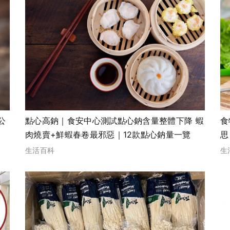
公
點心高鈉｜食安中心測試點心鈉含量整體下降 蝦
食
肉燒賣+鮮蝦春卷最邪惡｜12款點心鈉量一覽
思
生活百科
生