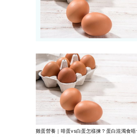
雞蛋營養｜啡蛋vs白蛋怎樣揀？蛋白混濁食唔