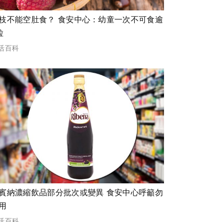
枝不能空肚食？ 食安中心：幼童一次不可食逾
粒
活百科
賓納濃縮飲品部分批次或變異 食安中心呼籲勿
用
活百科