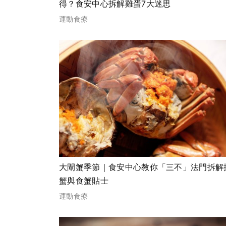
得？食安中心拆解雞蛋7大迷思
運動食療
大閘蟹季節｜食安中心教你「三不」法門拆解
蟹與食蟹貼士
運動食療