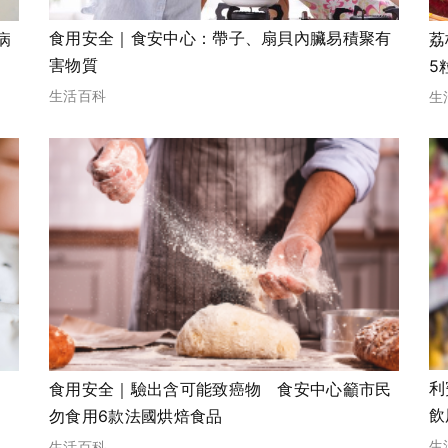
食用安全｜食安中心：帶子、扇貝內臟易積聚有
病
荔
害物質
5
生活百科
生
利
菌
食用安全｜驗出含可能致癌物 食安中心籲市民
飲
勿食用6款法國烘焙食品
生
生活百科