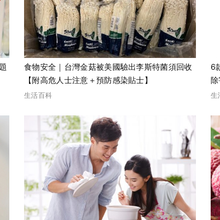
問題
食物安全｜台灣金菇被美國驗出李斯特菌須回收
6
【附高危人士注意＋預防感染貼士】
除
生活百科
生