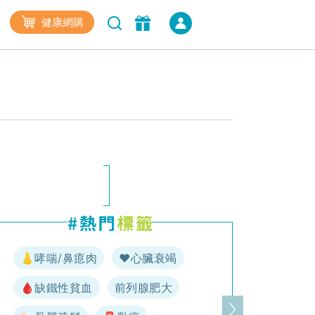
健康網購
👃哮喘/鼻瘜肉
♥️心臟衰竭
🩸缺鐵性貧血
前列腺肥大