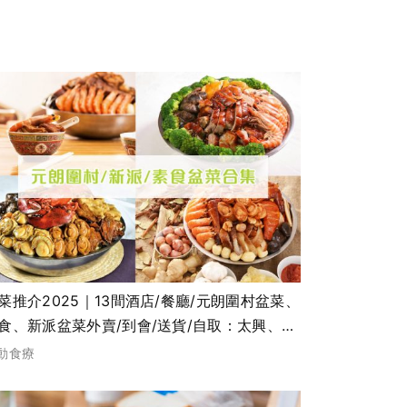
菜推介2025｜13間酒店/餐廳/元朗圍村盆菜、
食、新派盆菜外賣/到會/送貨/自取：太興、新
樂、富豪酒店、永年等
動食療