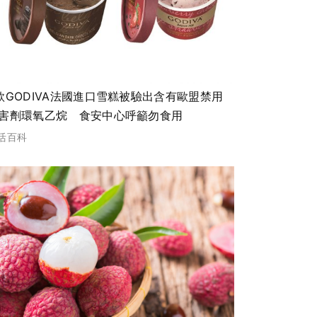
款GODIVA法國進口雪糕被驗出含有歐盟禁用
害劑環氧乙烷 食安中心呼籲勿食用
活百科