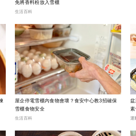
免將香料粉放入雪櫃
生活百科
揀
屋企停電雪櫃內食物會壞？食安中心教3招確保
盆
雪櫃食物安全
素
同
生活百科
運