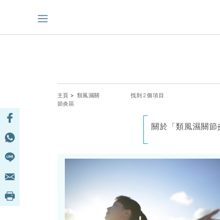
主頁
> 類風濕關
找到2個項目
節炎區
關於「類風濕關節