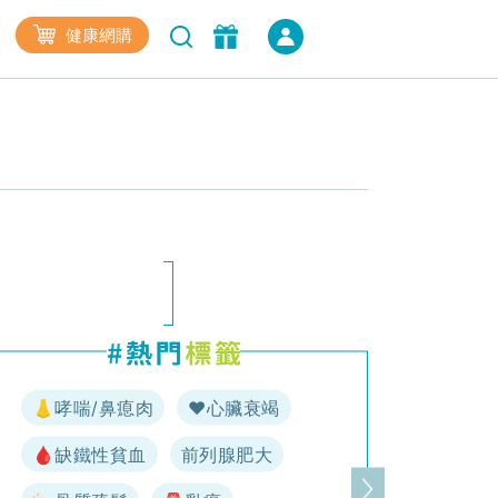
健康網購
👃哮喘/鼻瘜肉
♥️心臟衰竭
🩸缺鐵性貧血
前列腺肥大