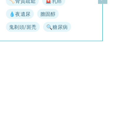
🦴骨質疏鬆
🚨乳癌
一頁
下一頁
💧夜遺尿
膽固醇
鬼剃頭/斑禿
🔍糖尿病