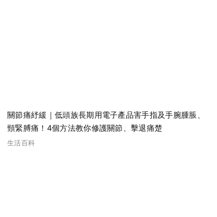
關節痛紓緩｜低頭族長期用電子產品害手指及手腕腫脹、
頸緊膊痛！4個方法教你修護關節、擊退痛楚
生活百科