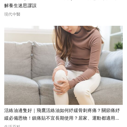
解養生迷思謬誤
現代中醫
活絡油邊隻好｜飛鷹活絡油如何紓緩骨刺疼痛？關節痛紓
緩必備恩物！鎮痛貼不宜長期使用？居家、運動都適用的
紓緩方案！
生活百科