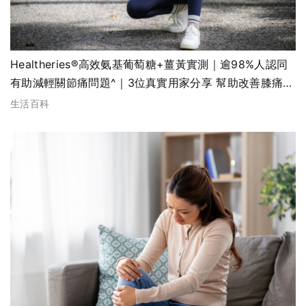
Healtheries®高效氨基葡萄糖+薑黃實測｜逾98%人認同
有助減輕關節痛問題^｜3位真實用家分享 幫助改善膝痛、
紓緩關節僵硬
生活百科