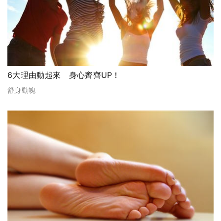
6大理由動起來 身心齊齊UP！
舒身動魄