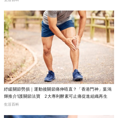
紓緩關節勞損｜運動後關節痛伸唔直？「香港門神」葉鴻
輝推介1護關節法寶 2大專利酵素可止痛促進組織再生
生活百科