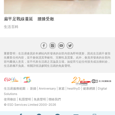
扁平足戰線蔓延 腰膝受敵
生活百科
重要聲明：生活易會員於本網站內所發表的全部內容為即時更新，因此生活易不會預
先審查任何內容，並不會保證其準確性、完整性及質量。此外，會員所發表的全部內
容均屬個人意見，並不代表生活易之言論及立場。如從而引起任何損失或法律糾紛，
生活易概不負責。有關詳情請參閱生活易的免責聲明。
生活易服務範圍 ：
新婚
|
Anniversary
|
家庭
|
healthyD
|
健康網購
|
Digital
Solutions
使用條款
|
私隱聲明
|
免責聲明
|
聯絡我們
© ESD Services Limited 2000-2026