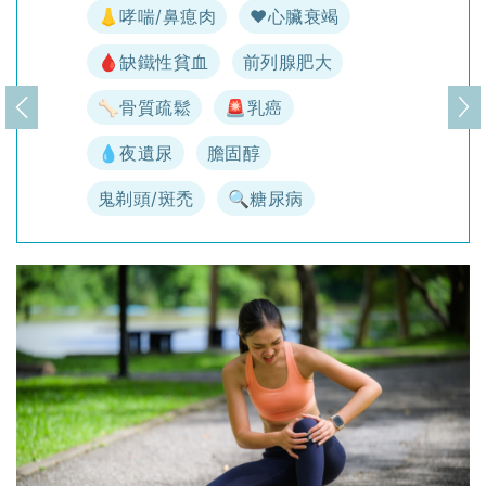
👃哮喘/鼻瘜肉
♥️心臟衰竭
🩸缺鐵性貧血
前列腺肥大
🦴骨質疏鬆
🚨乳癌
上一頁
下
💧夜遺尿
膽固醇
鬼剃頭/斑禿
🔍糖尿病