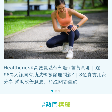
Healtheries®高效氨基葡萄糖+薑黃實測｜逾
98%人認同有助減輕關節痛問題^｜3位真實用家
分享 幫助改善膝痛、紓緩關節僵硬