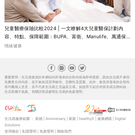
兒童醫療保險比較2024 | 一文瞭解4大兒童醫保計劃內
容、特點、保障範圍：BUPA、富衛、Manulife、萬通保
險YF Life
情緒健康
重要聲明：生活易會員於本網站內所發表的全部內容為即時更新，因此生活易不會預
先審查任何內容，並不會保證其準確性、完整性及質量。此外，會員所發表的全部內
容均屬個人意見，並不代表生活易之言論及立場。如從而引起任何損失或法律糾紛，
生活易概不負責。有關詳情請參閱生活易的免責聲明。
生活易服務範圍 ：
新婚
|
Anniversary
|
家庭
|
healthyD
|
健康網購
|
Digital
Solutions
使用條款
|
私隱聲明
|
免責聲明
|
聯絡我們