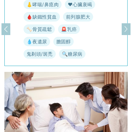
👃哮喘/鼻瘜肉
♥️心臟衰竭
🩸缺鐵性貧血
前列腺肥大
🦴骨質疏鬆
🚨乳癌
上一頁
下
💧夜遺尿
膽固醇
鬼剃頭/斑禿
🔍糖尿病