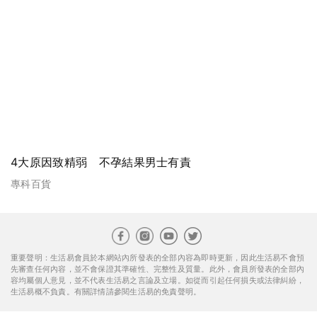
4大原因致精弱 不孕結果男士有責
專科百貨
重要聲明：生活易會員於本網站內所發表的全部內容為即時更新，因此生活易不會預
先審查任何內容，並不會保證其準確性、完整性及質量。此外，會員所發表的全部內
容均屬個人意見，並不代表生活易之言論及立場。如從而引起任何損失或法律糾紛，
生活易概不負責。有關詳情請參閱生活易的免責聲明。