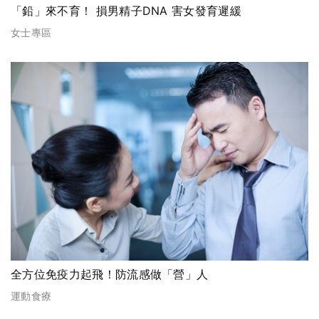
「鉛」來不育！ 損男精子DNA 害女發育遲緩
女士專區
全方位免疫力起飛！防流感做「營」人
運動食療