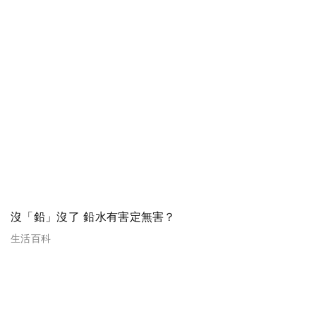
沒「鉛」沒了 鉛水有害定無害？
生活百科