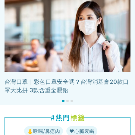
台灣口罩｜彩色口罩安全嗎？台灣消基會20款口
罩大比拼 3款含重金屬鉛
👃哮喘/鼻瘜肉
♥️心臟衰竭