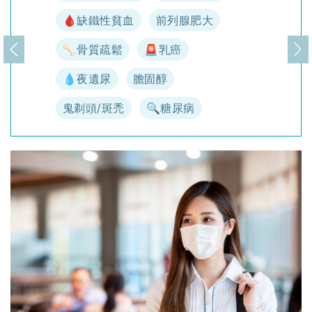
🩸缺鐵性貧血
前列腺肥大
🦴骨質疏鬆
🚨乳癌
上一頁
下
💧夜遺尿
膽固醇
鬼剃頭/斑禿
🔍糖尿病