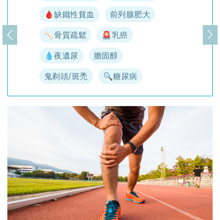
🩸缺鐵性貧血
前列腺肥大
🦴骨質疏鬆
🚨乳癌
上一頁
下
💧夜遺尿
膽固醇
鬼剃頭/斑禿
🔍糖尿病