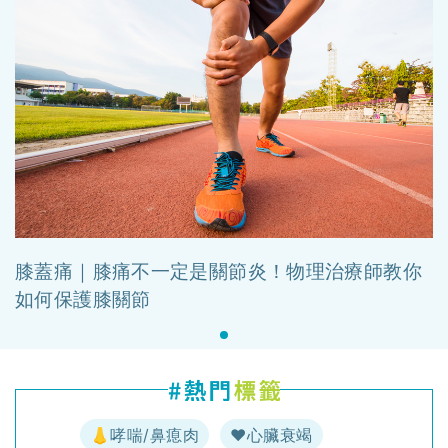
膝蓋痛｜膝痛不一定是關節炎！物理治療師教你
如何保護膝關節
👃哮喘/鼻瘜肉
♥️心臟衰竭