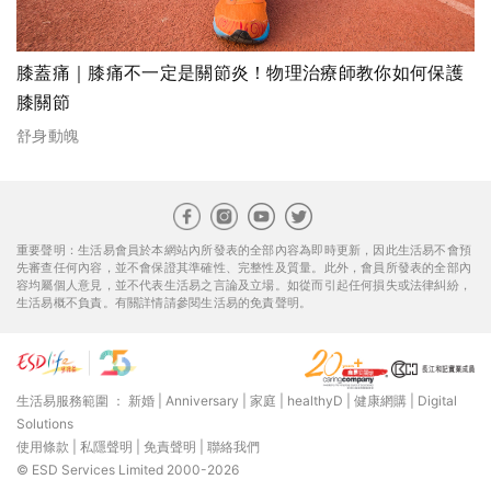
膝蓋痛｜膝痛不一定是關節炎！物理治療師教你如何保護
膝關節
舒身動魄
重要聲明：生活易會員於本網站內所發表的全部內容為即時更新，因此生活易不會預
先審查任何內容，並不會保證其準確性、完整性及質量。此外，會員所發表的全部內
容均屬個人意見，並不代表生活易之言論及立場。如從而引起任何損失或法律糾紛，
生活易概不負責。有關詳情請參閱生活易的免責聲明。
生活易服務範圍 ：
新婚
|
Anniversary
|
家庭
|
healthyD
|
健康網購
|
Digital
Solutions
使用條款
|
私隱聲明
|
免責聲明
|
聯絡我們
© ESD Services Limited 2000-2026