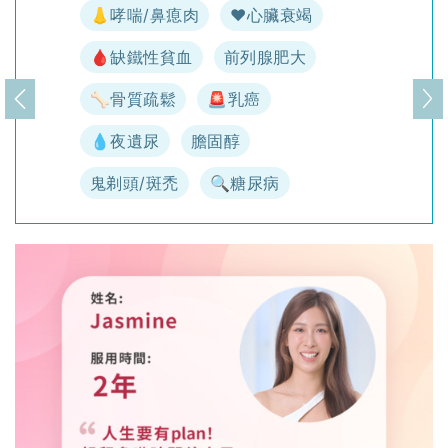
👃哮喘/鼻瘜肉
♥️心臟衰竭
🩸缺鐵性貧血
前列腺肥大
🦴骨質疏鬆
🚨乳癌
上一頁
下
💧夜遺尿
膽固醇
鬼剃頭/斑禿
🔍糖尿病