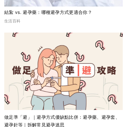
結紮 vs. 避孕藥：哪種避孕方式更適合你？
生活百科
做足準「避」｜避孕方式優缺點比併：避孕藥、避孕套、
避孕針等｜拆解常見避孕迷思