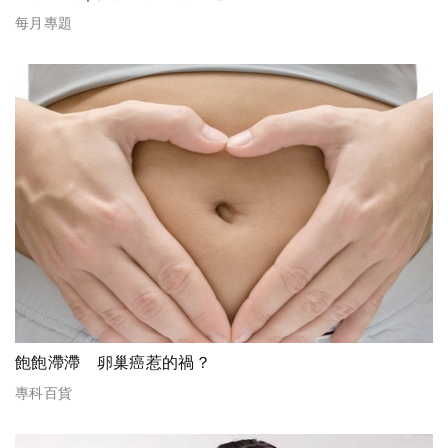
每月專題
飽飽滯滯 卵巢癌惹的禍？
專科百貨