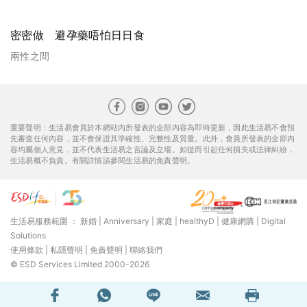
密密做 避孕藥唔怕日日食
兩性之間
重要聲明：生活易會員於本網站內所發表的全部內容為即時更新，因此生活易不會預
先審查任何內容，並不會保證其準確性、完整性及質量。此外，會員所發表的全部內
容均屬個人意見，並不代表生活易之言論及立場。如從而引起任何損失或法律糾紛，
生活易概不負責。有關詳情請參閱生活易的免責聲明。
生活易服務範圍 ：
新婚
|
Anniversary
|
家庭
|
healthyD
|
健康網購
|
Digital
Solutions
使用條款
|
私隱聲明
|
免責聲明
|
聯絡我們
© ESD Services Limited 2000-2026