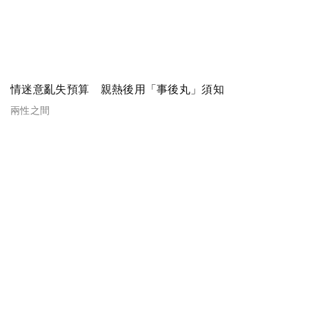
情迷意亂失預算 親熱後用「事後丸」須知
兩性之間