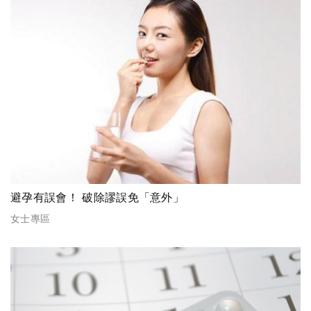
避孕有誤會！ 破除謬誤免「意外」
女士專區