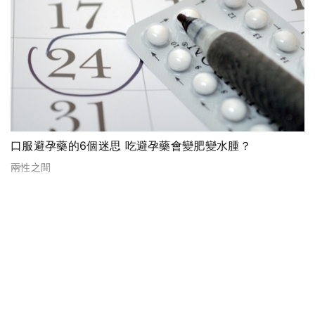
口服避孕藥的6個迷思 吃避孕藥會變肥變水腫？
兩性之間