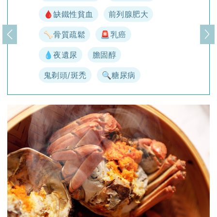
🩸缺鐵性貧血
前列腺肥大
🦴骨質疏鬆
🚨乳癌
上一頁
下
💧夜遺尿
膽固醇
鬼剃頭/斑禿
🔍糖尿病