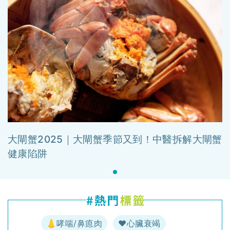
大閘蟹2025｜大閘蟹季節又到！中醫拆解大閘蟹
健康陷阱
👃哮喘/鼻瘜肉
♥️心臟衰竭