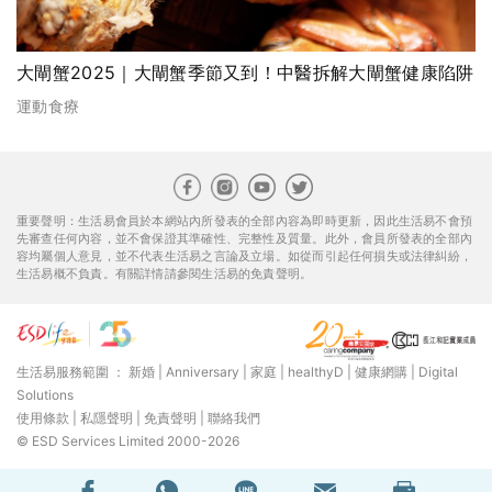
大閘蟹2025｜大閘蟹季節又到！中醫拆解大閘蟹健康陷阱
運動食療
重要聲明：生活易會員於本網站內所發表的全部內容為即時更新，因此生活易不會預
先審查任何內容，並不會保證其準確性、完整性及質量。此外，會員所發表的全部內
容均屬個人意見，並不代表生活易之言論及立場。如從而引起任何損失或法律糾紛，
生活易概不負責。有關詳情請參閱生活易的免責聲明。
生活易服務範圍 ：
新婚
|
Anniversary
|
家庭
|
healthyD
|
健康網購
|
Digital
Solutions
使用條款
|
私隱聲明
|
免責聲明
|
聯絡我們
© ESD Services Limited 2000-2026