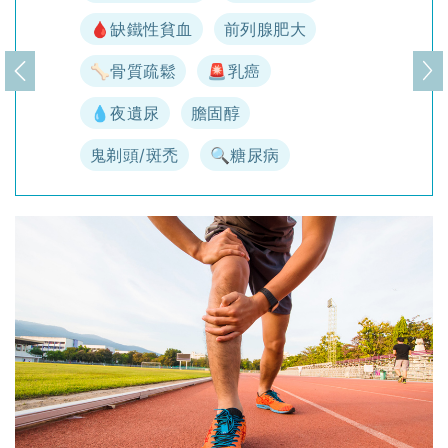
🩸缺鐵性貧血
前列腺肥大
🦴骨質疏鬆
🚨乳癌
上一頁
下
💧夜遺尿
膽固醇
鬼剃頭/斑禿
🔍糖尿病