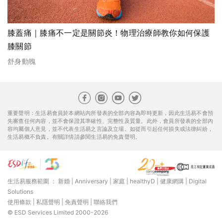
膝蓋痛｜膝痛不一定是關節炎！物理治療師教你如何保護
膝關節
舒身動魄
重要聲明：生活易會員於本網站內所發表的全部內容為即時更新，因此生活易不會預
先審查任何內容，並不會保證其準確性、完整性及質量。此外，會員所發表的全部內
容均屬個人意見，並不代表生活易之言論及立場。如從而引起任何損失或法律糾紛，
生活易概不負責。有關詳情請參閱生活易的免責聲明。
生活易服務範圍 ：
新婚
|
Anniversary
|
家庭
|
healthyD
|
健康網購
|
Digital
Solutions
使用條款
|
私隱聲明
|
免責聲明
|
聯絡我們
© ESD Services Limited 2000-2026