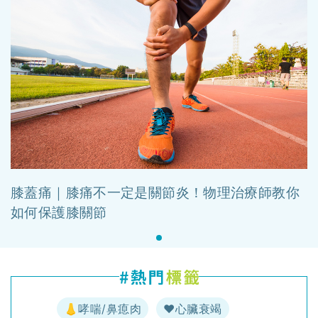
膝蓋痛｜膝痛不一定是關節炎！物理治療師教你
如何保護膝關節
👃哮喘/鼻瘜肉
♥️心臟衰竭