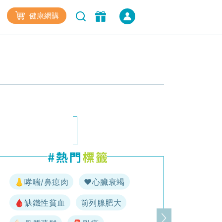
健康網購
👃哮喘/鼻瘜肉
♥️心臟衰竭
🩸缺鐵性貧血
前列腺肥大