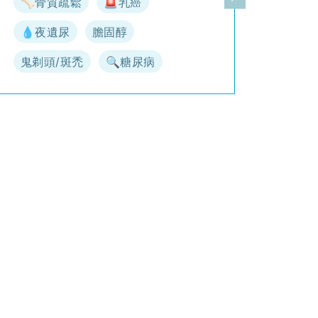
🦴骨質疏鬆
🚨乳癌
一頁
下一頁
💧夜遺尿
膽固醇
鬼剃頭/斑禿
🔍糖尿病