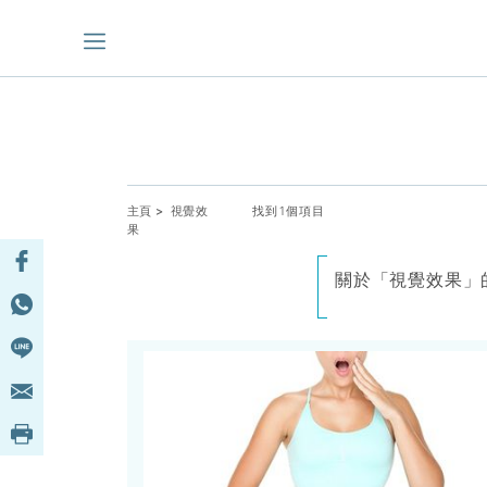
主頁
> 視覺效
找到1個項目
果
關於「視覺效果」