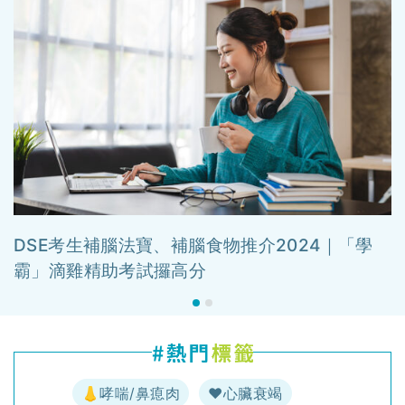
DSE考生補腦法寶、補腦食物推介2024｜「學
霸」滴雞精助考試攞高分
👃哮喘/鼻瘜肉
♥️心臟衰竭