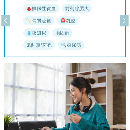
🩸缺鐵性貧血
前列腺肥大
🦴骨質疏鬆
🚨乳癌
上一頁
下
💧夜遺尿
膽固醇
鬼剃頭/斑禿
🔍糖尿病