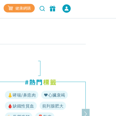
健康網購
👃哮喘/鼻瘜肉
♥️心臟衰竭
🩸缺鐵性貧血
前列腺肥大