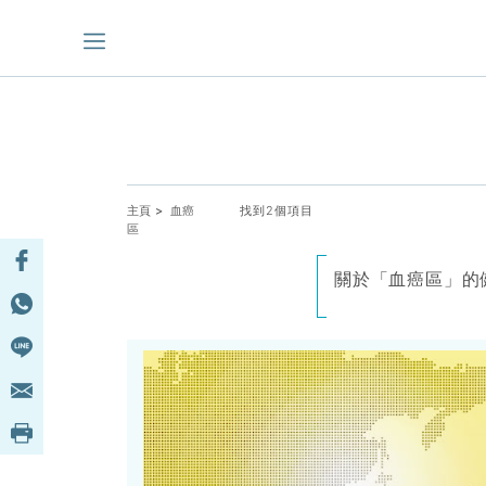
主頁
> 血癌
找到2個項目
區
關於「血癌區」的