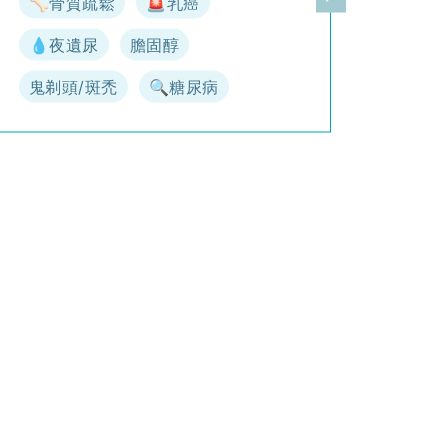
🦴骨質疏鬆
🚨乳癌
一頁
下一頁
💧夜遺尿
膽固醇
鬼剃頭/斑禿
🔍糖尿病