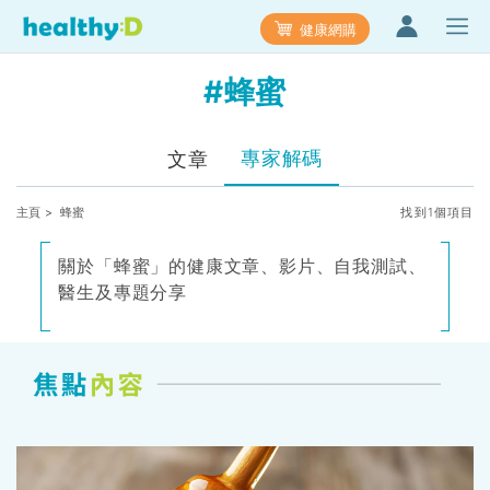
健康網購
#蜂蜜
專家解碼
文章
主頁
> 蜂蜜
找到1個項目
關於「蜂蜜」的健康文章、影片、自我測試、
醫生及專題分享