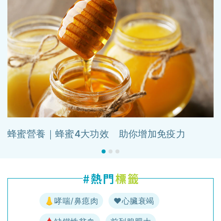
蜂蜜營養｜蜂蜜4大功效 助你增加免疫力
👃哮喘/鼻瘜肉
♥️心臟衰竭