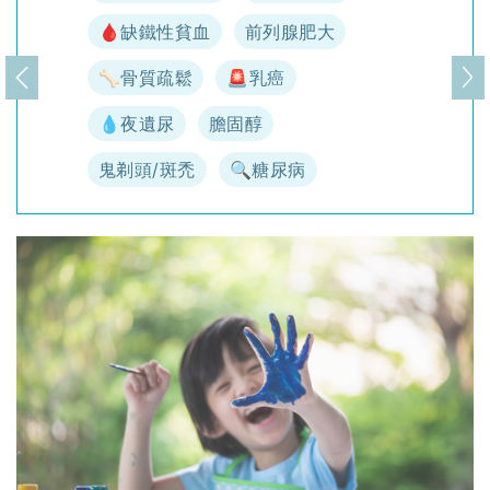
🩸缺鐵性貧血
前列腺肥大
🦴骨質疏鬆
🚨乳癌
上一頁
下
💧夜遺尿
膽固醇
鬼剃頭/斑禿
🔍糖尿病