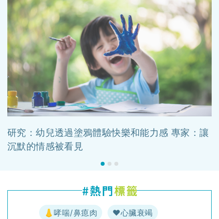
研究：幼兒透過塗鴉體驗快樂和能力感 專家：讓
沉默的情感被看見
👃哮喘/鼻瘜肉
♥️心臟衰竭