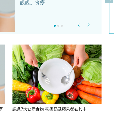
上
靚靚」食療
Previous
Next
享
認識7大健康食物 燕麥奶及蘋果都在其中