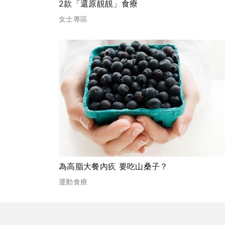
2款「還原靚靚」食療
女士專區
為高脂大餐內疚 要吃山桑子？
運動食療