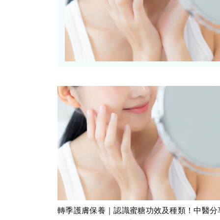
轉季護膚保養｜認識蜜糖功效及種類！中醫分