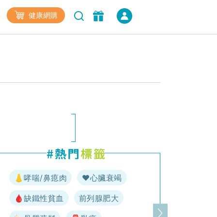
健康網購
👃哮喘/鼻瘜肉
♥️心臟衰竭
🩸缺鐵性貧血
前列腺肥大