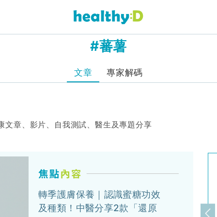
#蕃薯
文章
專家解碼
康文章、影片、自我測試、醫生及專題分享
轉季護膚保養｜認識蜜糖功效
及種類！中醫分享2款「還原