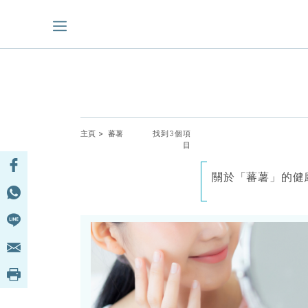
主頁
> 蕃薯
找到3個項
目
關於「蕃薯」的健