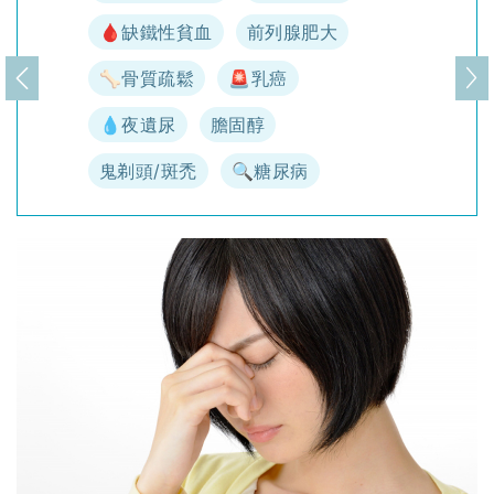
🩸缺鐵性貧血
前列腺肥大
🦴骨質疏鬆
🚨乳癌
上一頁
下
💧夜遺尿
膽固醇
鬼剃頭/斑禿
🔍糖尿病