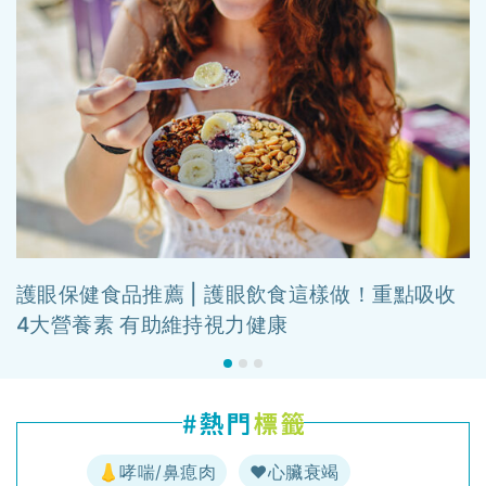
護眼保健食品推薦 | 護眼飲食這樣做！重點吸收
4大營養素 有助維持視力健康
👃哮喘/鼻瘜肉
♥️心臟衰竭