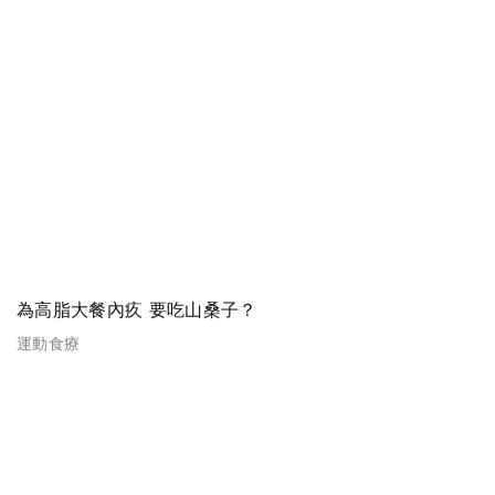
為高脂大餐內疚 要吃山桑子？
運動食療