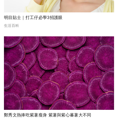
明目貼士｜打工仔必學3招護眼
生活百科
鄭秀文熱捧吃紫薯瘦身 紫薯與紫心蕃薯大不同