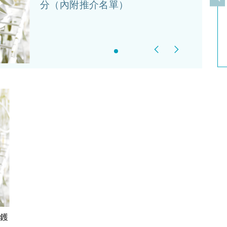
上
分（內附推介名單）
Previous
Next
a鑊