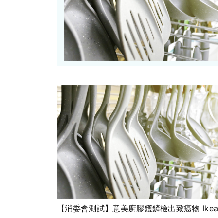
【消委會測試】意美廚膠鑊鏟檢出致癌物 Ike