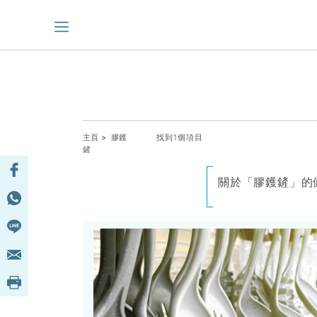
主頁
> 膠鑊
找到1個項目
鏟
關於「膠鑊鏟」的