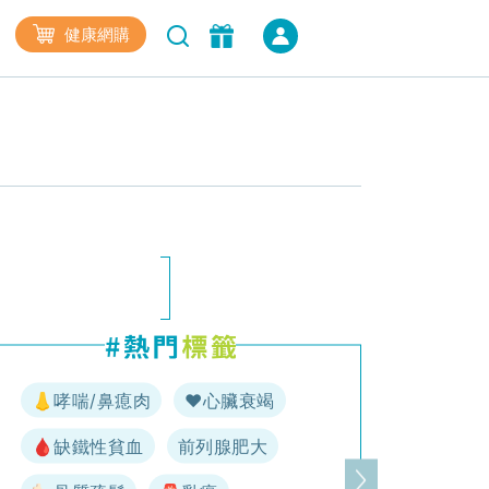
健康網購
👃哮喘/鼻瘜肉
♥️心臟衰竭
🩸缺鐵性貧血
前列腺肥大