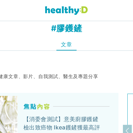
#膠鑊鏟
文章
健康文章、影片、自我測試、醫生及專題分享
【消委會測試】意美廚膠鑊鏟
檢出致癌物 Ikea鑊鏟獲最高評