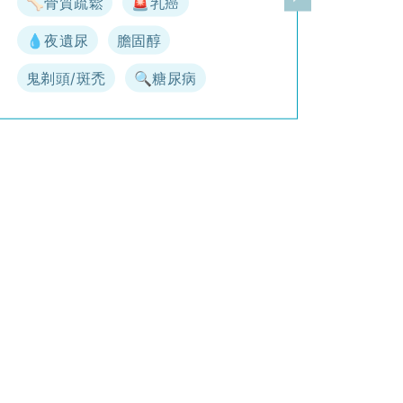
🦴骨質疏鬆
🚨乳癌
一頁
下一頁
💧夜遺尿
膽固醇
鬼剃頭/斑禿
🔍糖尿病