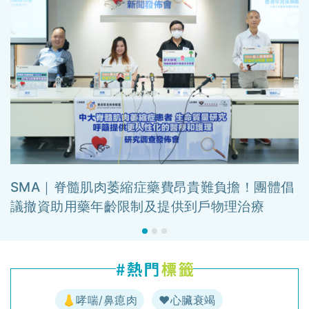
SMA｜脊髓肌肉萎縮症藥費昂貴難負擔！團體倡
議撤資助用藥年齡限制及提供到戶物理治療
👃哮喘/鼻瘜肉
♥️心臟衰竭