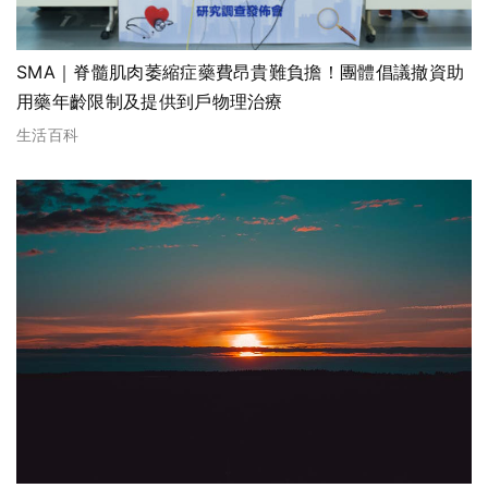
SMA｜脊髓肌肉萎縮症藥費昂貴難負擔！團體倡議撤資助
用藥年齡限制及提供到戶物理治療
生活百科