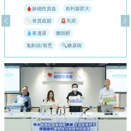
🩸缺鐵性貧血
前列腺肥大
🦴骨質疏鬆
🚨乳癌
上一頁
下
💧夜遺尿
膽固醇
鬼剃頭/斑禿
🔍糖尿病