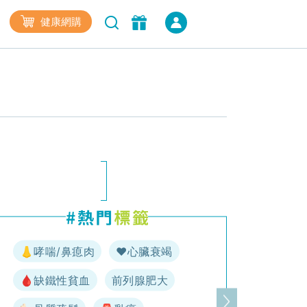
健康網購
👃哮喘/鼻瘜肉
♥️心臟衰竭
🩸缺鐵性貧血
前列腺肥大