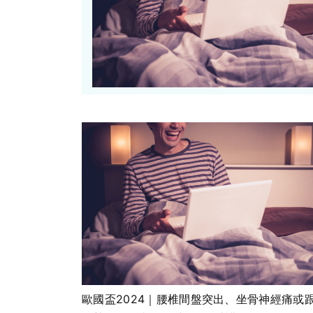
歐國盃2024｜腰椎間盤突出、坐骨神經痛或