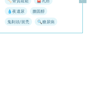
🦴骨質疏鬆
🚨乳癌
一頁
下一頁
💧夜遺尿
膽固醇
鬼剃頭/斑禿
🔍糖尿病