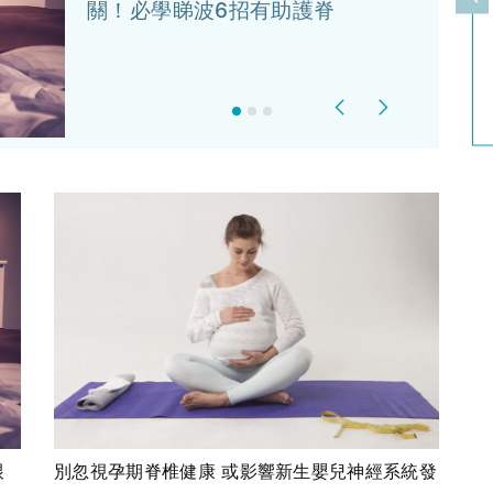
上
關！必學睇波6招有助護脊
Previous
Next
跟
別忽視孕期脊椎健康 或影響新生嬰兒神經系統發