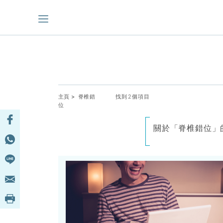
主頁
> 脊椎錯
找到2個項目
位
關於「脊椎錯位」