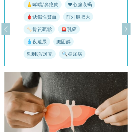
👃哮喘/鼻瘜肉
♥️心臟衰竭
🩸缺鐵性貧血
前列腺肥大
🦴骨質疏鬆
🚨乳癌
上一頁
下
💧夜遺尿
膽固醇
鬼剃頭/斑禿
🔍糖尿病