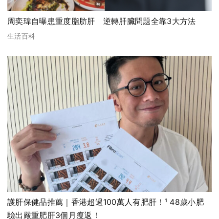
周奕瑋自曝患重度脂肪肝 逆轉肝臟問題全靠3大方法
生活百科
護肝保健品推薦｜香港超過100萬人有肥肝！¹ 48歲小肥
驗出嚴重肥肝3個月瘦返！