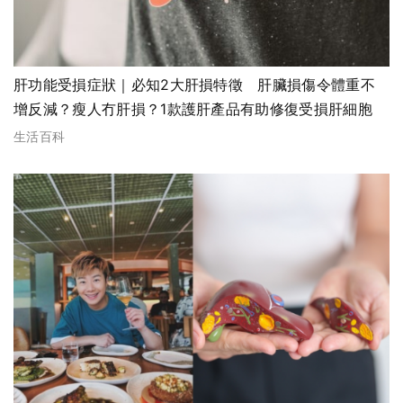
肝功能受損症狀｜必知2大肝損特徵 肝臟損傷令體重不
增反減？瘦人冇肝損？1款護肝產品有助修復受損肝細胞
生活百科