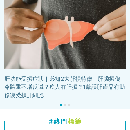
肝功能受損症狀｜必知2大肝損特徵 肝臟損傷
令體重不增反減？瘦人冇肝損？1款護肝產品有助
修復受損肝細胞