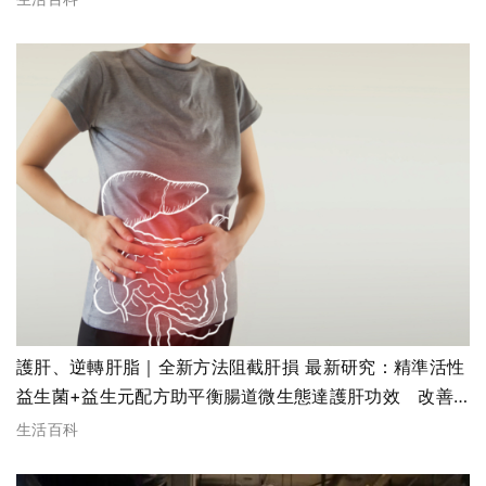
護肝、逆轉肝脂｜全新方法阻截肝損 最新研究：精準活性
益生菌+益生元配方助平衡腸道微生態達護肝功效 改善
肝脂¹修復纖肝疤痕²
生活百科