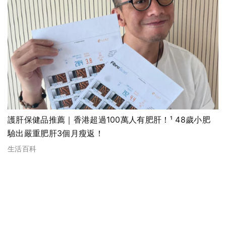
護肝保健品推薦｜香港超過100萬人有肥肝！¹ 48歲小肥
驗出嚴重肥肝3個月瘦返！
生活百科