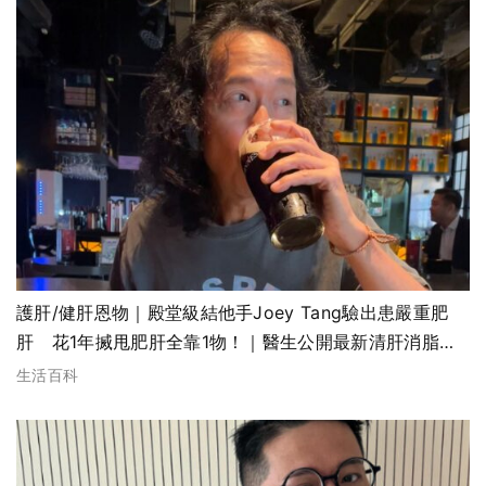
護肝/健肝恩物｜殿堂級結他手Joey Tang驗出患嚴重肥
肝 花1年搣甩肥肝全靠1物！｜醫生公開最新清肝消脂方
法
生活百科