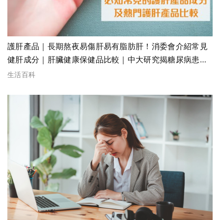
護肝產品｜長期熬夜易傷肝易有脂肪肝！消委會介紹常見
健肝成分｜肝臟健康保健品比較｜中大研究揭糖尿病患者
逾7成有脂肪肝
生活百科