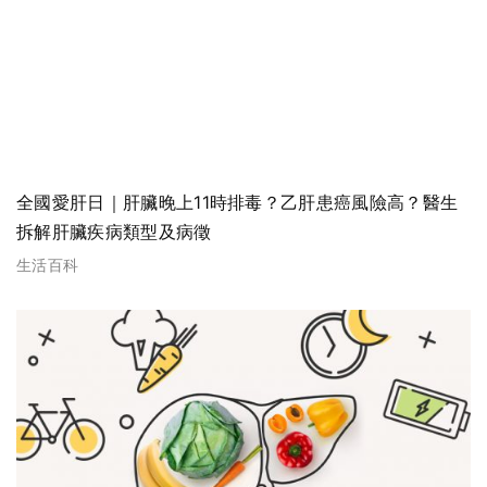
全國愛肝日｜肝臟晚上11時排毒？乙肝患癌風險高？醫生
拆解肝臟疾病類型及病徵
生活百科