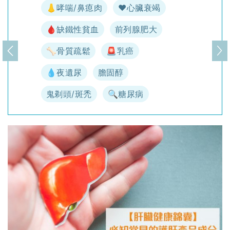
👃哮喘/鼻瘜肉
♥️心臟衰竭
🩸缺鐵性貧血
前列腺肥大
🦴骨質疏鬆
🚨乳癌
上一頁
下
💧夜遺尿
膽固醇
鬼剃頭/斑禿
🔍糖尿病