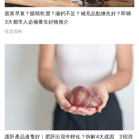
面黃早衰？眼睛乾澀？攝鈣不足？補充品點揀先好？即睇
3大都市人必備養生好物推介
生活百科
護肝產品邊隻好｜肥肝出現年輕化？拆解4大成因 3招消