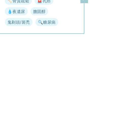
🦴骨質疏鬆
🚨乳癌
一頁
下一頁
💧夜遺尿
膽固醇
鬼剃頭/斑禿
🔍糖尿病