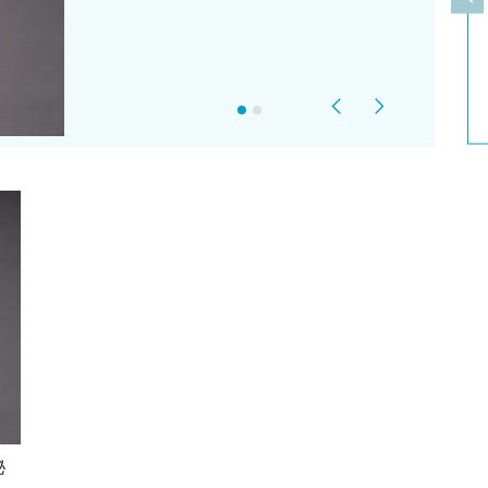
上
Previous
Next
秘