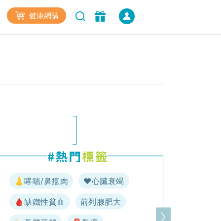
健康網購
👃哮喘/鼻瘜肉
♥️心臟衰竭
🩸缺鐵性貧血
前列腺肥大