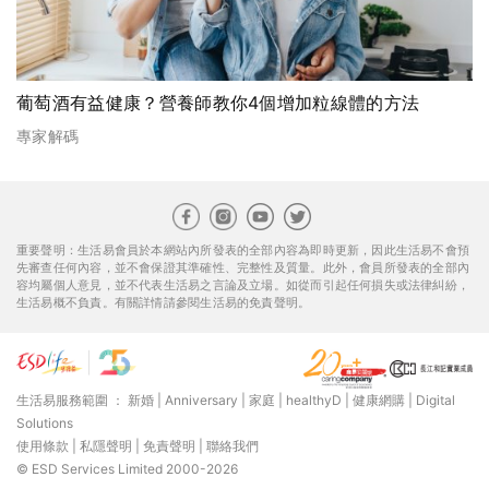
葡萄酒有益健康？營養師教你4個增加粒線體的方法
專家解碼
重要聲明：生活易會員於本網站內所發表的全部內容為即時更新，因此生活易不會預
先審查任何內容，並不會保證其準確性、完整性及質量。此外，會員所發表的全部內
容均屬個人意見，並不代表生活易之言論及立場。如從而引起任何損失或法律糾紛，
生活易概不負責。有關詳情請參閱生活易的免責聲明。
生活易服務範圍 ：
新婚
|
Anniversary
|
家庭
|
healthyD
|
健康網購
|
Digital
Solutions
使用條款
|
私隱聲明
|
免責聲明
|
聯絡我們
© ESD Services Limited 2000-2026