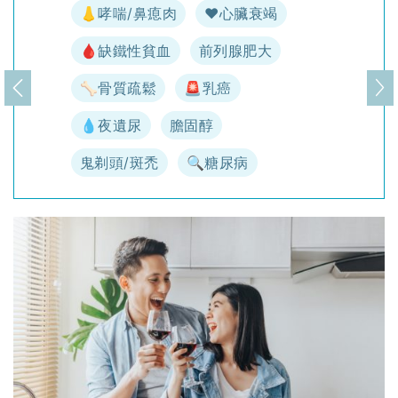
👃哮喘/鼻瘜肉
♥️心臟衰竭
🩸缺鐵性貧血
前列腺肥大
🦴骨質疏鬆
🚨乳癌
上一頁
下
💧夜遺尿
膽固醇
鬼剃頭/斑禿
🔍糖尿病