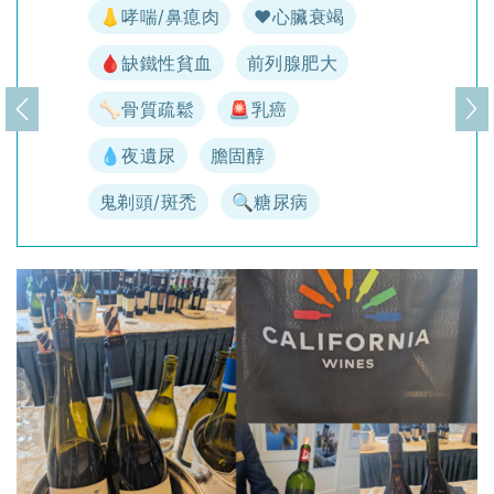
👃哮喘/鼻瘜肉
♥️心臟衰竭
🩸缺鐵性貧血
前列腺肥大
🦴骨質疏鬆
🚨乳癌
上一頁
下
💧夜遺尿
膽固醇
鬼剃頭/斑禿
🔍糖尿病