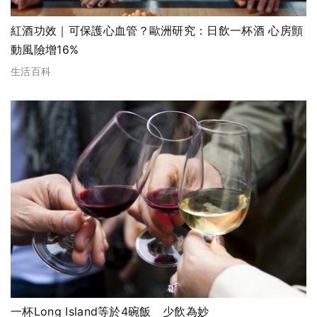
紅酒功效｜可保護心血管？歐洲研究：日飲一杯酒 心房顫
動風險增16%
生活百科
一杯Long Island等於4碗飯 少飲為妙