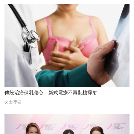
傳統治癌保乳傷心 新式電療不再亂槍掃射
女士專區