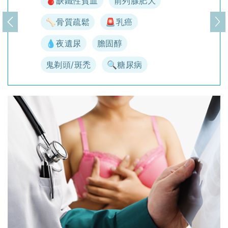
🩸缺鐵性貧血
前列腺肥大
🦴骨質疏鬆
🚨乳癌
上一頁
下
💧夜遺尿
膽固醇
鬼剃頭/斑禿
🔍糖尿病