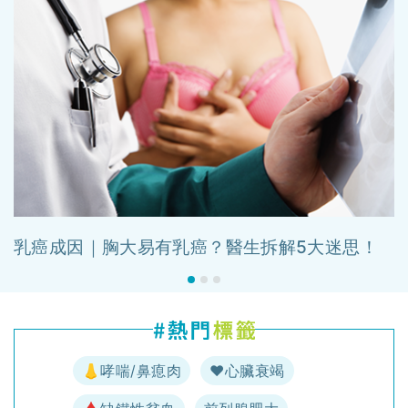
乳癌成因｜胸大易有乳癌？醫生拆解5大迷思！
👃哮喘/鼻瘜肉
♥️心臟衰竭